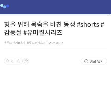
형을 위해 목숨을 바친 동생 #shorts #
감동썰 #유머짤시리즈
유투브 인기쇼츠
|
유투브 인기쇼츠
|
2024.03.17
댓글 닫기
0