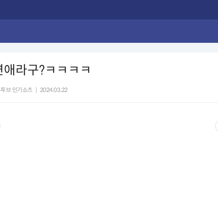
 연애라구?ㅋㅋㅋㅋ
유투브 인기쇼츠
|
2024.03.22