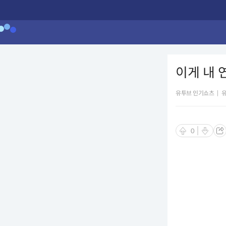
이게 내
유투브 인기쇼츠
|
0