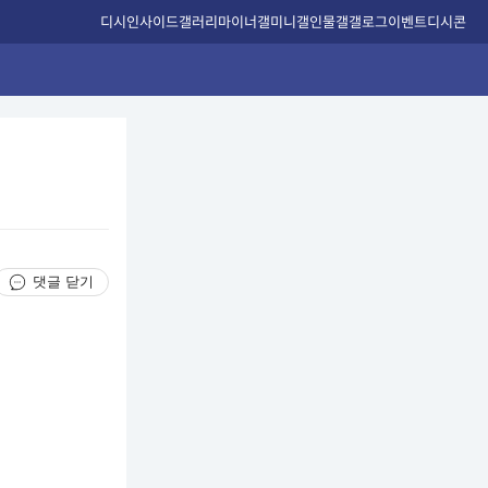
디시인사이드
갤러리
마이너갤
미니갤
인물갤
갤로그
이벤트
디시콘
댓글 닫기