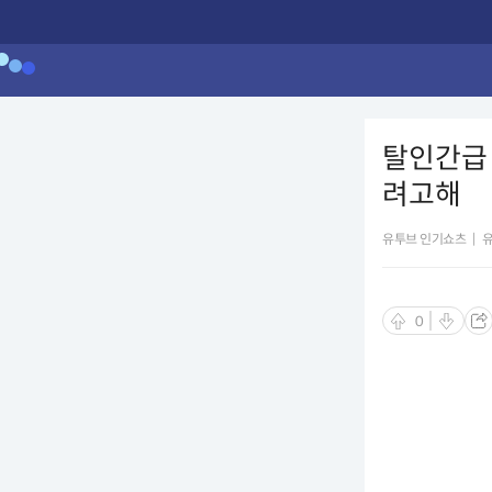
탈인간급
려고해
유투브 인기쇼츠
|
0