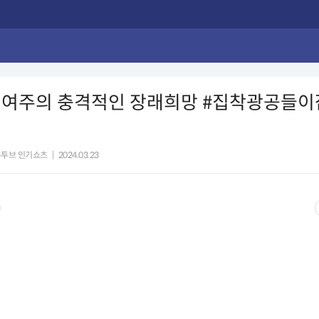
 여주의 충격적인 장래희망 #집착광공들
유투브 인기쇼츠
|
2024.03.23