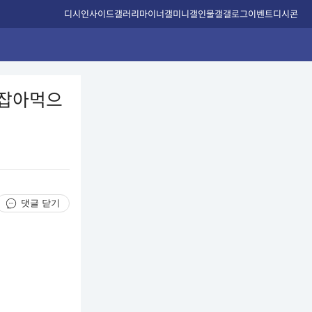
디시인사이드
갤러리
마이너갤
미니갤
인물갤
갤로그
이벤트
디시콘
이잡아먹으
댓글 닫기