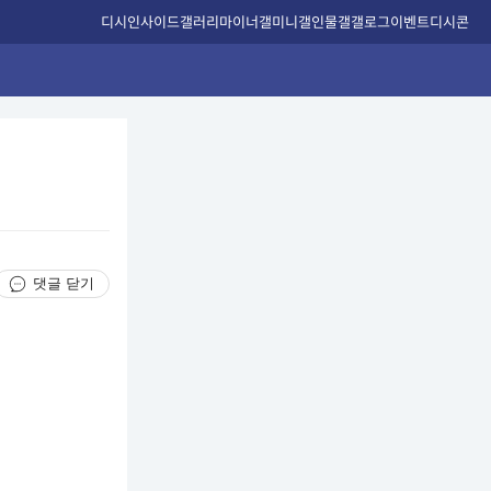
디시인사이드
갤러리
마이너갤
미니갤
인물갤
갤로그
이벤트
디시콘
댓글 닫기