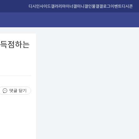
디시인사이드
갤러리
마이너갤
미니갤
인물갤
갤로그
이벤트
디시콘
로 득점하는
댓글 닫기