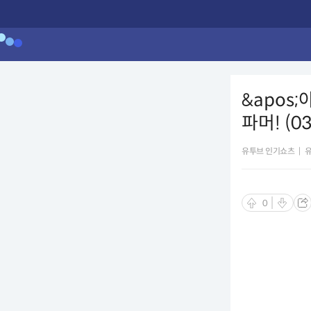
&apos
파머! (03
유투브 인기쇼츠
|
0