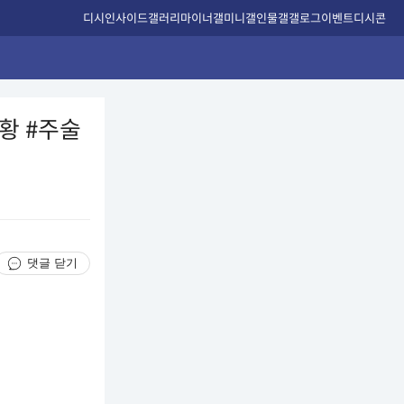
디시인사이드
갤러리
마이너갤
미니갤
인물갤
갤로그
이벤트
디시콘
황 #주술
댓글 닫기