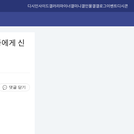
디시인사이드
갤러리
마이너갤
미니갤
인물갤
갤로그
이벤트
디시콘
중에게 신
댓글 닫기