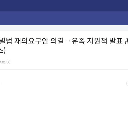
법 재의요구안 의결‥유족 지원책 발표 #S
스)
4.01.30