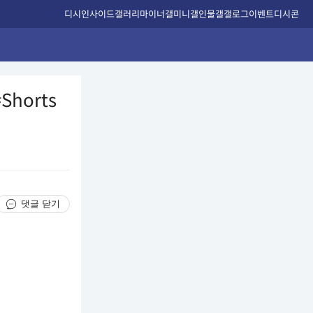
디시인사이드
갤러리
마이너갤
미니갤
인물갤
갤로그
이벤트
디시콘
horts
댓글 닫기