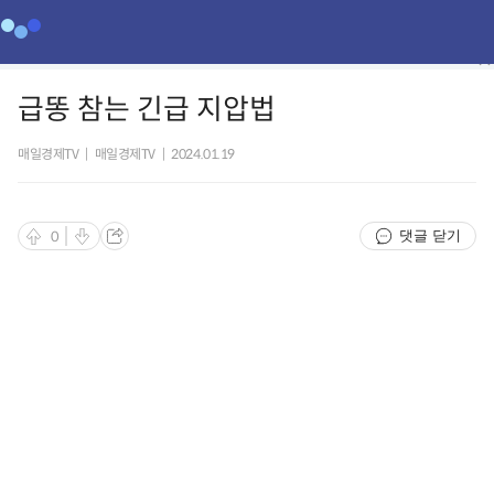
급똥 참는 긴급 지압법
매일경제TV
|
매일경제TV
|
2024.01.19
댓글 닫기
0