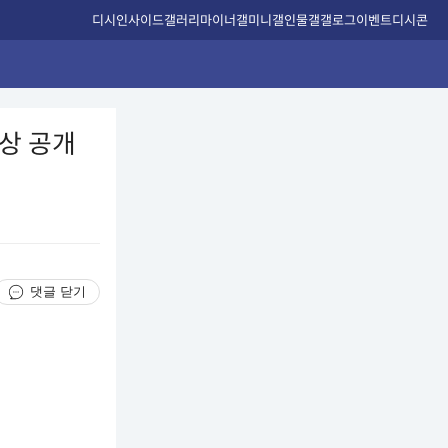
디시인사이드
갤러리
마이너갤
미니갤
인물갤
갤로그
이벤트
디시콘
영상 공개
댓글 닫기