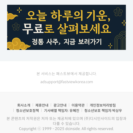
본 서비스는 패스트뷰에서 제공합니다.
adsupport@fastviewkorea.com
회사소개
제휴안내
광고안내
이용약관
개인정보처리방침
청소년보호정책
기사배열 책임자:
유혜진
청소년보호 책임자:
박상우
본 콘텐츠의 저작권은 저자 또는 제공처에 있으며 (주)디시인사이드의 입장과
다를 수 있습니다.
Copyright ⓒ 1999 - 2025 dcinside. All rights reserved.