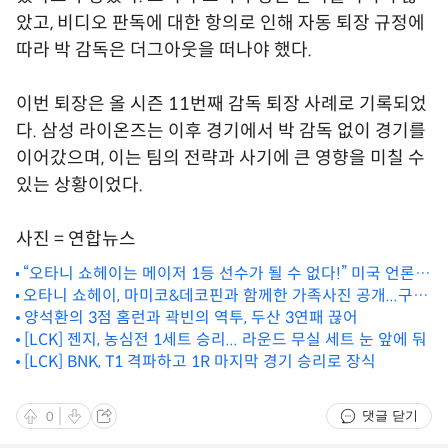
았고, 비디오 판독에 대한 항의로 인해 자동 퇴장 규정에
따라 박 감독은 더그아웃을 떠나야 했다.
이번 퇴장은 올 시즌 11번째 감독 퇴장 사례로 기록되었
다. 삼성 라이온즈는 이후 경기에서 박 감독 없이 경기를
이어갔으며, 이는 팀의 전략과 사기에 큰 영향을 미칠 수
있는 상황이었다.
사진 = 연합뉴스
“오타니 쇼헤이는 메이저 1등 선수가 될 수 없다!” 미국 언론이
오타니 쇼헤이, 마미코&데코핀과 함께한 가족사진 공개...구연
이의를 제기
일기 “좋은 추억 감사합니다”
양석환의 3점 홈런과 곽빈의 역투, 두산 3연패 끊어
[LCK] 젠지, 농심전 1세트 승리... 라운드 무실 세트 눈 앞에 둬
[LCK] BNK, T1 격파하고 1R 마지막 경기 승리로 장식
댓글 닫기
0