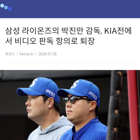
삼성 라이온즈의 박진만 감독, KIA전에
서 비디오 판독 항의로 퇴장
포모스
|
fomos.kr
|
2024.07.18