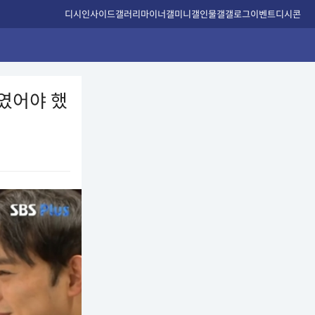
디시인사이드
갤러리
마이너갤
미니갤
인물갤
갤로그
이벤트
디시콘
자였어야 했