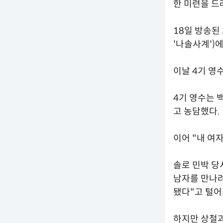
한 미련을 드
18일 방송된 
'나솔사계')
이날 4기 영수
4기 영수는 
고 농담했다.
이어 "내 여
솔로 민박 당
남자를 만나려
됐다"고 털어
하지만 상철과