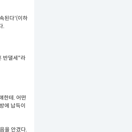
계속된다'(이하
다.
혼 반댈세"라
얘한테. 어떤
 방에 납득이
음을 안겼다.