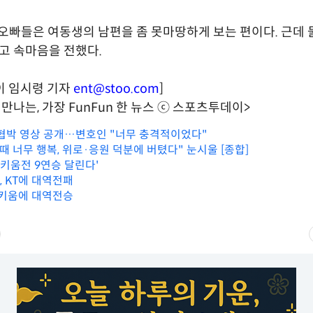
"오빠들은 여동생의 남편을 좀 못마땅하게 보는 편이다. 근데 
고 속마음을 전했다.
이 임시령 기자
ent@stoo.com
]
만나는, 가장 FunFun 한 뉴스 ⓒ 스포츠투데이>
 협박 영상 공개…변호인 "너무 충격적이었다"
때 너무 행복, 위로·응원 덕분에 버텼다" 눈시울 [종합]
, '키움전 9연승 달린다'
움, KT에 대역전패
T, 키움에 대역전승