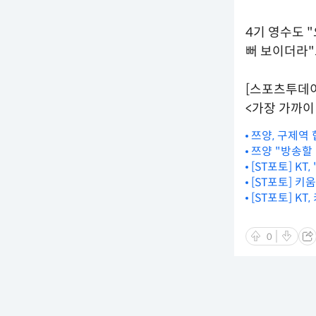
4기 영수도 
뻐 보이더라"
[스포츠투데
<가장 가까이 
쯔양, 구제역
쯔양 "방송할 
[ST포토] KT
[ST포토] 키
[ST포토] K
0