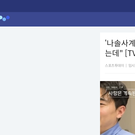
‘나솔사계
는데" [T
스포츠투데이
|
임시