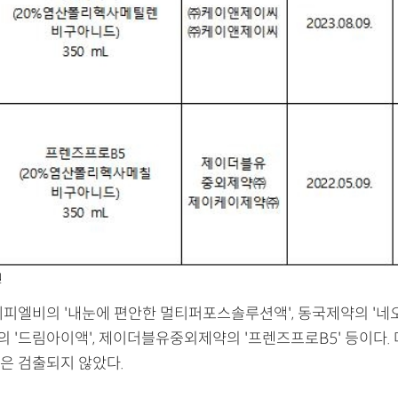
원
씨피엘비의 '내눈에 편안한 멀티퍼포스솔루션액', 동국제약의 '네
 '드림아이액', 제이더블유중외제약의 '프렌즈프로B5' 등이다.
은 검출되지 않았다.