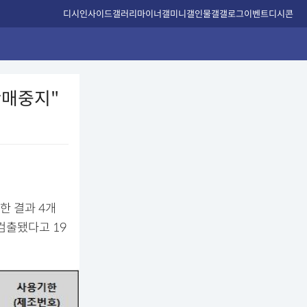
디시인사이드
갤러리
마이너갤
미니갤
인물갤
갤로그
이벤트
디시콘
판매중지"
한 결과 4개
검출됐다고 19