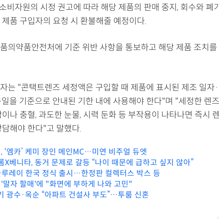
소비자원의 시정 권고에 따라 해당 제품의 판매 중지, 회수와 폐기
 제품 구입자의 요청 시 환불해줄 예정이다.
품의약품안전처에 기준 위반 사항을 통보하고 해당 제품 조치를
자는 "콘택트렌즈 세정액은 구입할 때 제품에 표시된 제조 일자
봉일을 기준으로 안내된 기한 내에 사용해야 한다"며 "세정한 렌
이나 충혈, 과도한 눈물, 시력 둔화 등 부작용이 나타나면 즉시 
상담해야 한다"고 말했다.
, ‘엠카’ 케미 장인 메인MC…미연 비주얼 듀엣
롬X베니타, 동거 문제로 갈등 “나이 때문에 급하고 싶지 않아”
K 블루레이 한국 정식 출시…한정판 컬렉터스 박스 등
, '말자 할매'에 "화면에 부하게 나와 고민"
5기 광수·옥순 “아파트 건설사 부도”…투룸 신혼