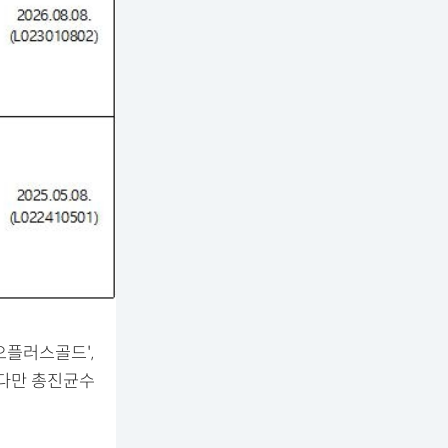
오플러스골드',
 다만 총진균수