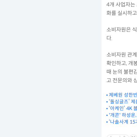
4개 사업자는 
화를 실시하고
소비자원은 식
다.
소비자원 관계
확인하고, 개
때 눈의 불편감
고 전문의와 
제베원 성한빈
‘돌싱글즈’ 제
‘아케인’ 4
'개콘' 하성운
‘나솔사계 1