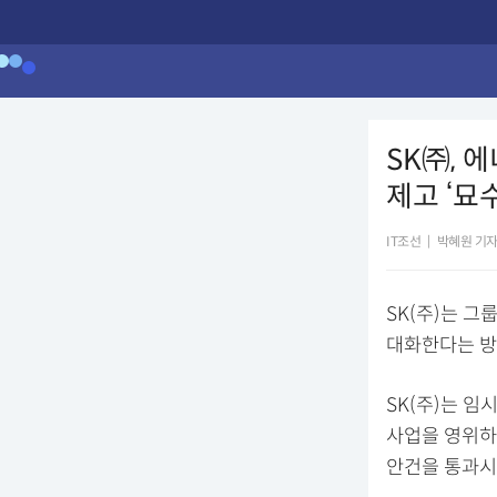
SK㈜, 
제고 ‘묘수
IT조선
|
박혜원 기
SK(주)는 
대화한다는 방
SK(주)는 임
사업을 영위하
안건을 통과시