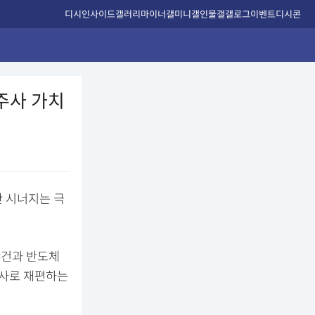
디시인사이드
갤러리
마이너갤
미니갤
인물갤
갤로그
이벤트
디시콘
지주사 가치
간 시너지는 극
안건과 반도체
사로 재편하는