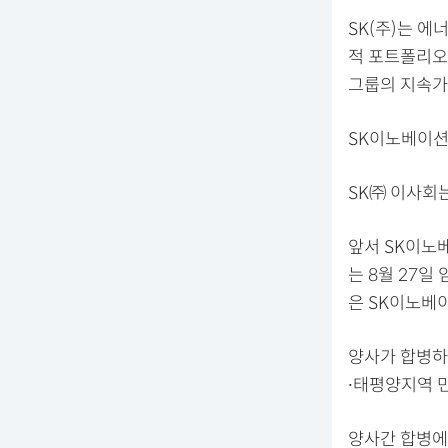
SK(주)는 에
적 포트폴리오
그룹의 지속가
SK이노베이션-
SK㈜ 이사회는
앞서 SK이노베
는 8월 27일
은 SK이노베
양사가 합병하면
∙태평양지역 민
양사간 합병에 