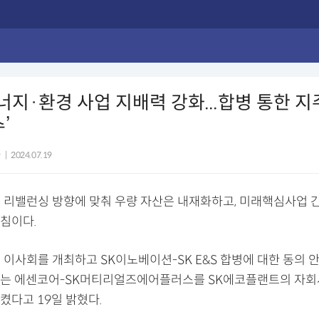
에너지·환경 사업 지배력 강화...합병 통한 
’
자
|
2024.07.19
그룹 리밸런싱 방향에 맞춰 우량 자산은 내재화하고, 미래핵심사업 
침이다.
시 이사회를 개최하고 SK이노베이션-SK E&S 합병에 대한 동의 
는 에센코어-SK머티리얼즈에어플러스를 SK에코플랜트의 자회
켰다고 19일 밝혔다.