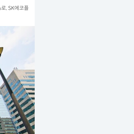
%로, SK에코플