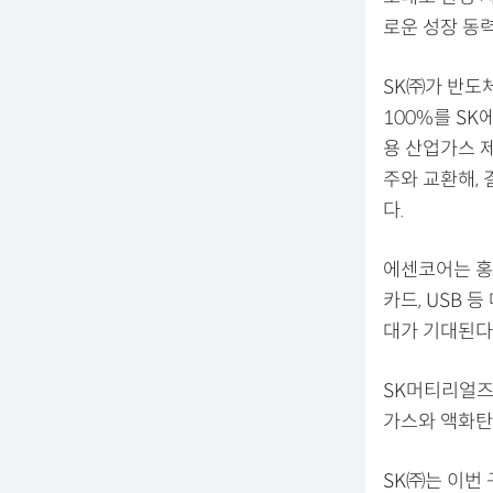
로운 성장 동
SK㈜가 반도체
100%를 S
용 산업가스 
주와 교환해,
다.
에센코어는 홍콩
카드, USB 
대가 기대된다
SK머티리얼즈
가스와 액화탄
SK㈜는 이번