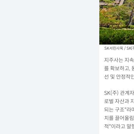
SK서린사옥 / SK(
지주사는 지속
를 확보하고,
선 및 안정적
SK(주) 관계
로벌 자산과 
되는 구조"라
치를 끌어올림
적"이라고 말