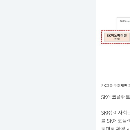
SK그룹 구조재편 후
SK에코플랜트
SK㈜ 이사회
를 SK에코플
토대로 환경 