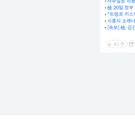
사무실로 사용
檢 20일 정
"트럼프 키스
시흥시 소래너
[속보] 檢, 
0