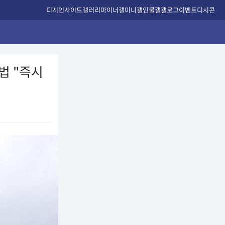
디시인사이드
갤러리
마이너갤
미니갤
인물갤
갤로그
이벤트
디시콘
법 "즉시