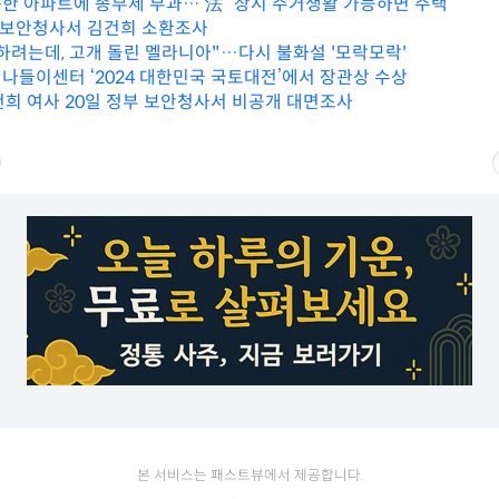
한 아파트에 종부세 부과… 法 “상시 주거생활 가능하면 주택”
부 보안청사서 김건희 소환조사
하려는데, 고개 돌린 멜라니아"…다시 불화설 '모락모락'
나들이센터 ‘2024 대한민국 국토대전’에서 장관상 수상
김건희 여사 20일 정부 보안청사서 비공개 대면조사
본 서비스는 패스트뷰에서 제공합니다.