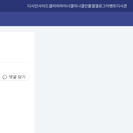
디시인사이드
갤러리
마이너갤
미니갤
인물갤
갤로그
이벤트
디시콘
댓글 닫기