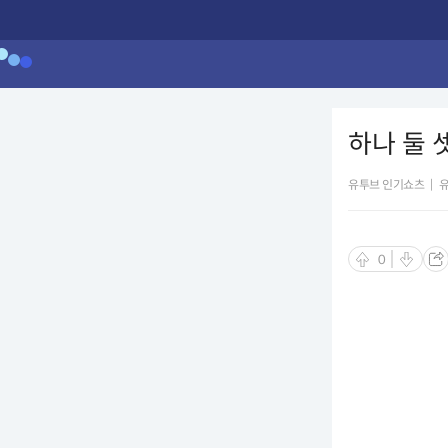
하나 둘 셋
유투브 인기쇼츠
|
0