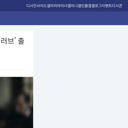
디시인사이드
갤러리
마이너갤
미니갤
인물갤
갤로그
이벤트
디시콘
러브’ 출