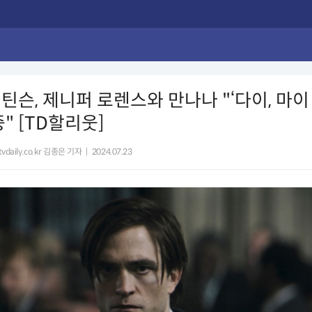
틴슨, 제니퍼 로렌스와 만나나 "‘다이, 마이 
" [TD할리웃]
vdaily.co.kr 김종은 기자
|
2024.07.23