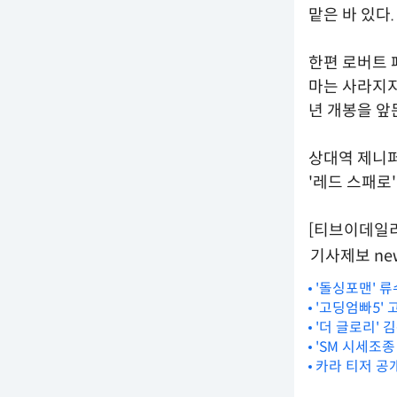
맡은 바 있다.
한편 로버트 
마는 사라지지
년 개봉을 앞
상대역 제니퍼
'레드 스패로' 
[티브이데일리 김
기사제보 new
'돌싱포맨' 류
'고딩엄빠5' 
'더 글로리' 
'SM 시세조종
카라 티저 공개