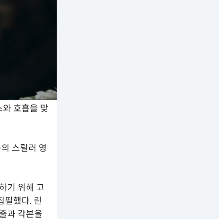
스와 호흡을 맞
독의 스릴러 영
하기 위해 고
집필했다. 린
연출과 각본을