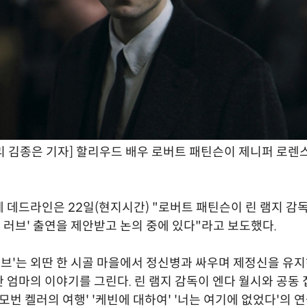
 김종은 기자] 할리우드 배우 로버트 패틴슨이 제니퍼 로렌
 데드라인은 22일(현지시간) "로버트 패틴슨이 린 램지 감
마이 러브' 출연을 제안받고 논의 중에 있다"라고 보도했다.
 러브'는 외딴 한 시골 마을에서 정신병과 싸우며 제정신을 유지
 엄마의 이야기를 그린다. 린 램지 감독이 엔다 월시와 공동 
'모번 켈러의 여행' '케빈에 대하여' '너는 여기에 없었다'의 