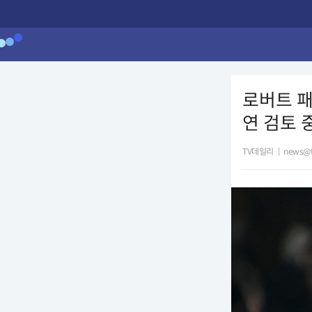
로버트 패
연 검토 중
TV데일리
|
news@t