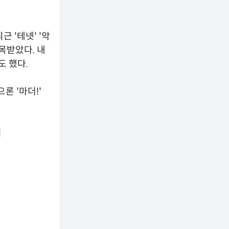
 '테넷' '악
목받았다. 내
도 했다.
론 '마더!'
]