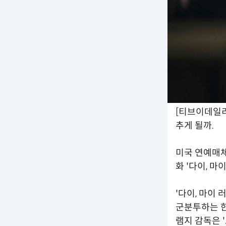
[티브이데일리
추게 될까.
미국 연예매체
화 '다이, 
'다이, 마이
군분투하는 한
램지 감독은 