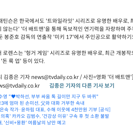
패틴슨은 한국에서도 '트와일라잇' 시리즈로 유명한 배우로, 최근
 않는다' '더 배트맨'을 통해 독보적인 연기력을 자랑하며 주
둔 봉준호 감독의 연출작 '미키 17'에서 주인공으로 활약하기
 로렌스는 '헝거 게임' 시리즈로 유명한 배우로, 최근 개봉작으
'돈 룩 업' 등이 있다.
종은 기자 news@tvdaily.co.kr / 사진=영화 '더 배트맨'
s@tvdaily.co.kr
김종은 기자의 다른 기사 보기
수영 "♥박하선, 부부 싸움 톡 길이만 지구 두 바퀴"
고3에 엄마 된 손미선, 父와 대화 거부한 속내
김은숙 작가·윤하림 대표, 수해 이웃에 4천만원 기부 [공식]
 의혹' 카카오 김범수, '건강상 이유' 구속 후 첫 소환 불발
, '신비+몽환' 여름날의 낭만 예고