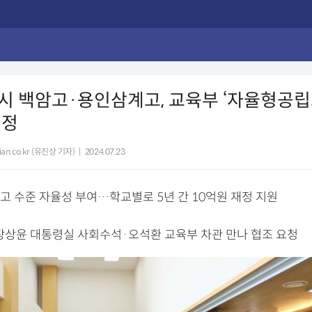
 백암고·용인삼계고, 교육부 ‘자율형공립고 
선정
lian.co.kr (유진상 기자)
|
2024.07.23
고 수준 자율성 부여…학교별로 5년 간 10억원 재정 지원
 장상윤 대통령실 사회수석·오석환 교육부 차관 만나 협조 요청