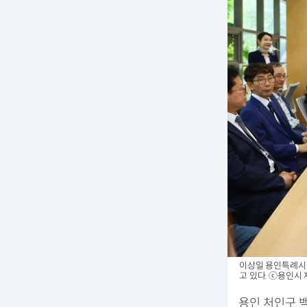
이상일 용인특례시
고 있다. ⓒ용인시
용인 처인구 