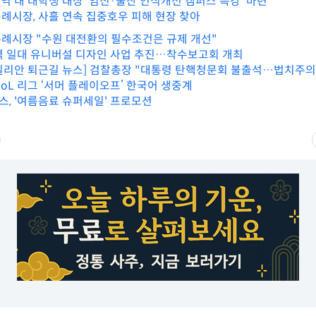
지역 내 대학생 대상 '임신·출산 인식개선 캠퍼스 특강' 마련
례시장, 사흘 연속 집중호우 피해 현장 찾아
례시장 "수원 대전환의 필수조건은 규제 개선"
역 일대 유니버설 디자인 사업 추진…착수보고회 개최
) 데일리안 퇴근길 뉴스] 검찰총장 "대통령 탄핵청문회 불출석…법치주의
 LoL 리그 ‘서머 플레이오프’ 한국어 생중계
, '여름음료 슈퍼세일' 프로모션