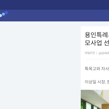
용인특례시
모사업 
데일리안
|
yjs@dai
특목고와 자사
이상일 시장,