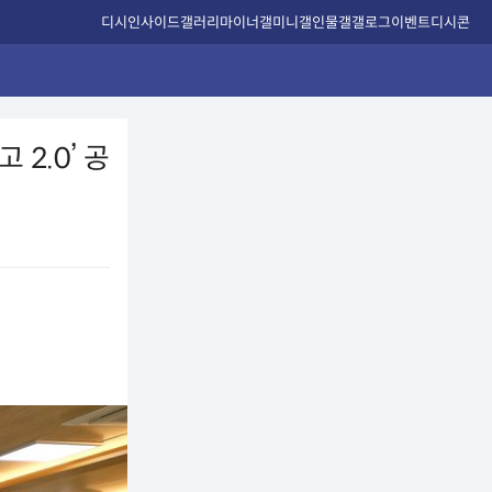
디시인사이드
갤러리
마이너갤
미니갤
인물갤
갤로그
이벤트
디시콘
2.0’ 공