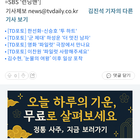
=SBS '런닝맨']
기사제보 news@tvdaily.co.kr
김진석 기자의 다른
기사 보기
[TD포토] 한선화-신승호 '투 하트'
[TD포토] '군 제대' 하성운 '더 멋진 남자'
[TD포토] 영화 '파일럿' 극장에서 만나요
[TD포토] 이찬원 '파일럿 사랑해주세요'
김수현, ‘눈물의 여왕’ 이후 일상 포착
댓글 닫기
0