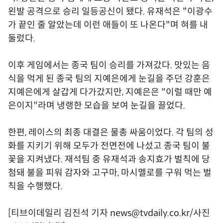
왼발 공격으로 승리 일등공신이 됐다. 유재석은 "이광수
가 끝인 줄 알았는데 이런 애들이 또 나온다"며 혀를 내
둘렀다.
이후 게임에서는 종국 팀이 승리를 가져갔다. 맛있는 음
식을 먹게 된 종국 팀의 지예은에게 눈길을 주던 강훈은
지예은에게 살갑게 다가갔지만, 지예은은 "이럴 때만 예
은이지"라며 냉랭한 모습을 보여 눈길을 끌었다.
한편, 레이스의 최종 대결은 물총 싸움이었다. 각 팀의 성
화를 지키기 위해 모두가 전면전에 나섰고 종국 팀이 불
꽃을 지켜냈다. 재석팀 중 유재석과 송지효가 벌칙에 당
첨돼 불을 피워 감자와 고구마, 마시멜로를 구워 먹는 벌
칙을 수행했다.
[티브이데일리 김진석 기자 news@tvdaily.co.kr/사진