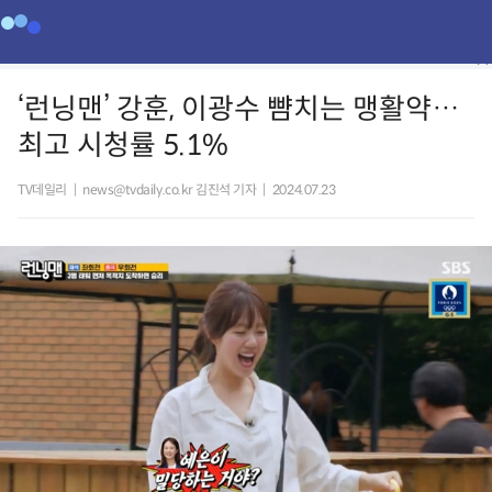
‘런닝맨’ 강훈, 이광수 뺨치는 맹활약…
최고 시청률 5.1%
TV데일리
|
news@tvdaily.co.kr 김진석 기자
|
2024.07.23