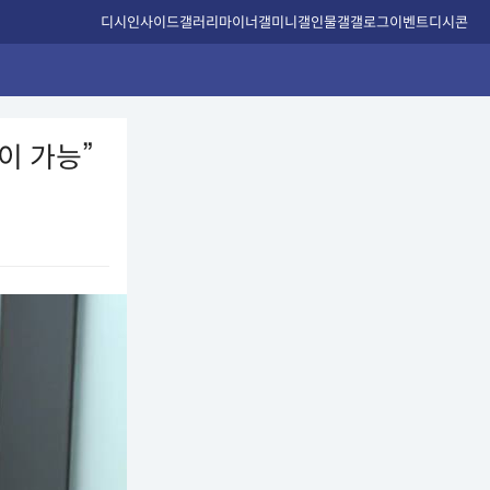
디시인사이드
갤러리
마이너갤
미니갤
인물갤
갤로그
이벤트
디시콘
이 가능”