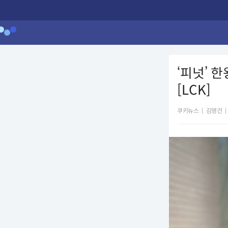
‘피넛’ 
[LCK]
쿠키뉴스
|
김영건
|