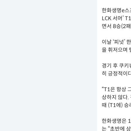
한화생명e스포
LCK 서머’
면서 8승(2패
이날 ‘피넛’
을 휘저으며 
경기 후 쿠키
히 긍정적이다
“T1은 항상
상하지 않다.
때 (T1에)
한화생명은 1
는 “초반에 