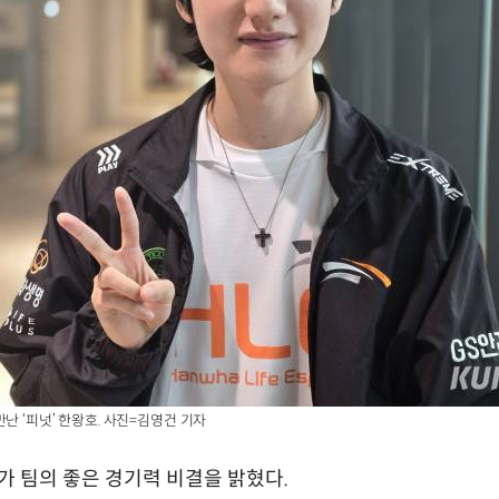
난 ‘피넛’ 한왕호. 사진=김영건 기자
호가 팀의 좋은 경기력 비결을 밝혔다.