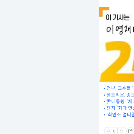
정부, 교수들 
셀트리온, 송
尹대통령, ‘체
젠지 ‘최다 연승
‘최연소 멀티골
0