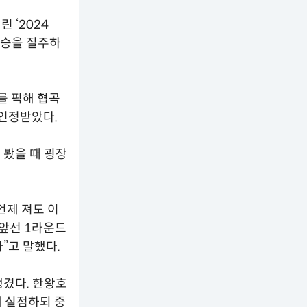
 ‘2024
연승을 질주하
를 픽해 협곡
 인정받았다.
 봤을 때 굉장
언제 져도 이
 앞선 1라운드
다”고 말했다.
겼다. 한왕호
에 실점하되 중