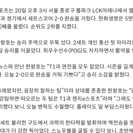
츠는 20일 오후 3시 서울 종로구 롤파크 LCK아레나에서 열린
 T1과 경기에서 세트스코어 2-0 완승을 거뒀다. 한화생명은 5
)째를 올렸다. 순위도 2위를 지켰다.
 한왕호는 승리 주역으로 우뚝 섰다. 2세트 개인 통산 첫 자이라
팀 승리를 이끌었다. 최우수선수(POG)도 차지하면서 활약을
뉴스와 만난 한왕호는 “T1과 연전을 모두 잡았다. 시즌을 길게
. 오늘 2-0으로 완승을 거둬 기쁘다”고 승리 소감을 밝혔다.
 그래왔지만, 굉장히 잘하는 팀”이라 상대를 존중한 한왕호는 “
 강팀하면 떠오르는 두 팀은 T1과 젠지e스포츠”라며 “그래도
 승리했다 보니, 오늘 밴픽도 수월했다. 플레이도 덜 부담스러웠
세트 불리한 구도에서 괴력의 한타력을 발휘하며 역전승을 챙
상대가 더 강한 픽이었다. 스노우볼을 굴릴 수 있다 보니, 초반