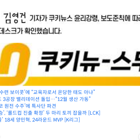
‘수련 보이콧’에 “교육자로서 온당한 태도 아냐”
도 3공장 밸리데이션 돌입…“12월 생산 가동”
코 원전 수주’에 특사단 파견
’, ‘롤드컵 진출 확정’ 두 마리 토끼 잡을까 [LCK]
’ 18세 양민혁, 24라운드 MVP [K리그]