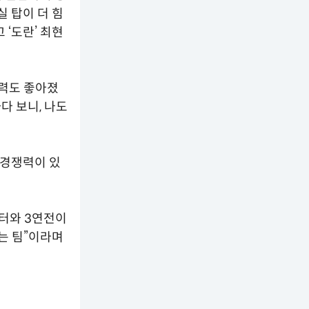
실 탑이 더 힘
 ‘도란’ 최현
기력도 좋아졌
다 보니, 나도
 경쟁력이 있
스터와 3연전이
는 팀”이라며