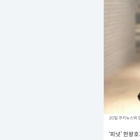
20일 쿠키뉴스와 만
‘피넛’ 한왕