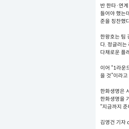
반 한타·연계
들어야 했는데
준을 칭찬했다
한왕호는 팀 
다. 정글러는
다채로운 플레
이어 “1라운
을 것”이라고
한화생명은 서
한화생명을 기
“지금까지 준
김영건 기자 du