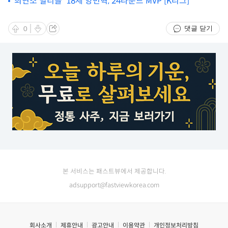
[LCK]
‘최연소 멀티골’ 18세 양민혁, 24라운드 MVP [K리그]
댓글 닫기
0
본 서비스는 패스트뷰에서 제공합니다.
adsupport@fastviewkorea.com
회사소개
제휴안내
광고안내
이용약관
개인정보처리방침