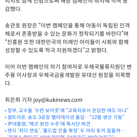
시지도 함께 전함으로써 해당 캠페인의 취지에 적극 공
감했다.
송관호 원장은 “이번 캠페인을 통해 아동이 독립된 인격
체로서 존중받을 수 있는 문화가 정착되기를 바란다”며
“진흥원 또한 대한민국의 미래인 아이들이 사회와 함께
성장할 수 있도록 적극 지원하겠다”고 밝혔다.
이어 이번 캠페인의 차기 참여자로 우체국물류지원단 변
주용 이사장과 우체국금융개발원 유대선 원장을 지목했
다.
최은희 기자 joy@kukinews.com
정부, 교수들 ‘수련 보이콧’에 “교육자로서 온당한 태도 아냐”
셀트리온, 송도 3공장 밸리데이션 돌입…“12월 생산 가동”
尹대통령, ‘체코 원전 수주’에 특사단 파견
젠지 ‘최다 연승’, ‘롤드컵 진출 확정’ 두 마리 토끼 잡을까