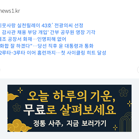
ews1.kr
이웃사랑 실천릴레이 43호’ 전광의씨 선정
 감사관 채용 부당 개입' 간부 공무원 영장 기각
제조 공장서 화재…인명피해 없어
 화합 잘 하겠다"…당선 직후 윤 대통령과 통화
-2루타-3루타 이어 홈런까지…첫 사이클링 히트 달성