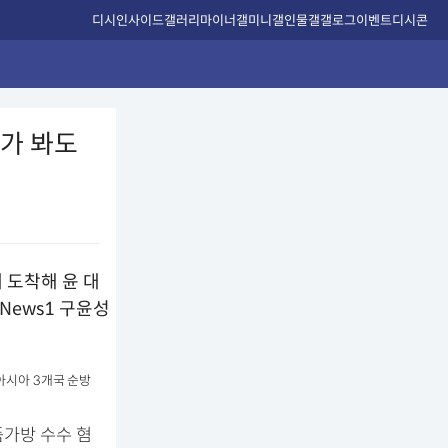
디시인사이드
갤러리
마이너갤
미니갤
인물갤
갤로그
이벤트
디시콘
가 봐도
아시아 3개국 순방
품가방 수수 혐