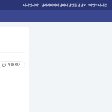
디시인사이드
갤러리
마이너갤
미니갤
인물갤
갤로그
이벤트
디시콘
댓글 닫기