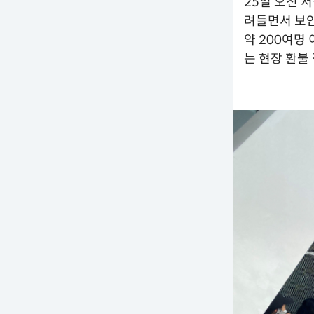
25일 오전 
려들면서 보안
약 200여명
는 현장 환불