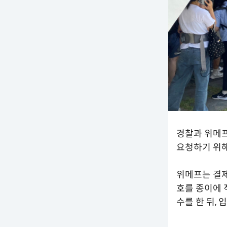
경찰과 위메프
요청하기 위해
위메프는 결제
호를 종이에 
수를 한 뒤,