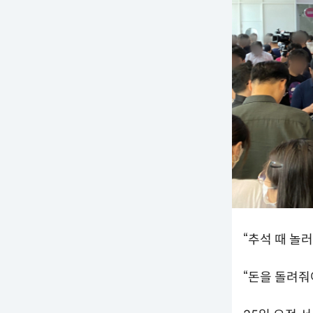
“추석 때 놀
“돈을 돌려줘