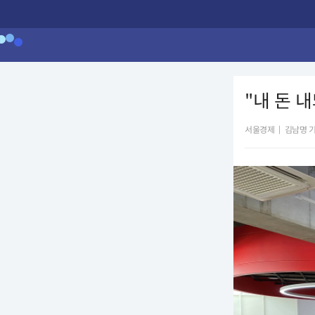
"내 돈 
서울경제
|
김남명 