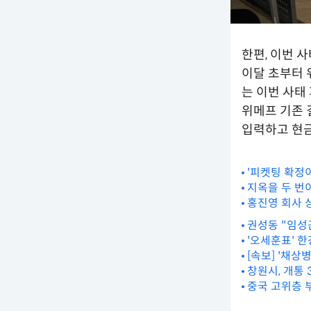
한편, 이번 
이달 초부터 
는 이번 사태
위메프 기존 
입력하고 현금
'피켓팅 확정이
지옥을 두 번
홍진영 회사 
권성동 "임성
'오세훈표' 
[속보] '채상
창원시, 개통 
중국 고위층 