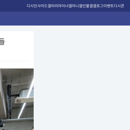
디시인사이드
갤러리
마이너갤
미니갤
인물갤
갤로그
이벤트
디시콘
들