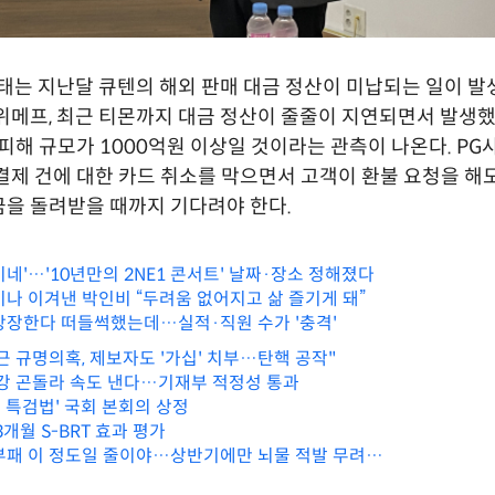
사태는 지난달 큐텐의 해외 판매 대금 정산이 미납되는 일이 발
위메프, 최근 티몬까지 대금 정산이 줄줄이 지연되면서 발생했
 피해 규모가 1000억원 이상일 것이라는 관측이 나온다. PG
결제 건에 대한 카드 취소를 막으면서 고객이 환불 요청을 해
을 돌려받을 때까지 기다려야 한다.
네'…'10년만의 2NE1 콘서트' 날짜·장소 정해졌다
이나 이겨낸 박인비 “두려움 없어지고 삶 즐기게 돼”
상장한다 떠들썩했는데…실적·직원 수가 '충격'
근 규명의혹, 제보자도 '가십' 치부…탄핵 공작"
한강 곤돌라 속도 낸다…기재부 적정성 통과
병 특검법' 국회 본회의 상정
3개월 S-BRT 효과 평가
부패 이 정도일 줄이야…상반기에만 뇌물 적발 무려…