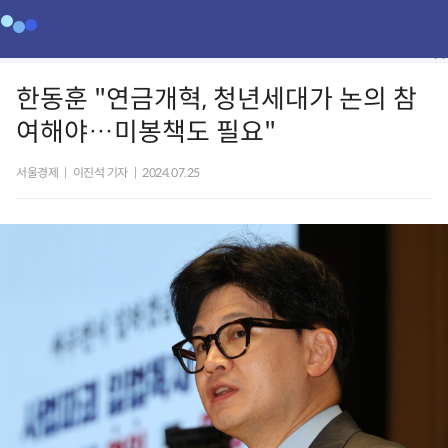
한동훈 "연금개혁, 청년세대가 논의 참
여해야…미봉책도 필요"
서울경제
|
이진석 기자
|
2024.07.25