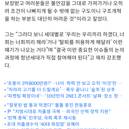
보장받고 여러분들은 불안감을 그대로 가져가거나 오히
려 조건이 나빠지게 될 수 밖에 없는 구도이니 구조개혁
을 하는 부분도 대단히 어려운 것"이라고 짚었다.
그는 “그러다 보니 세대별로 ‘우리는 우리끼리 하겠다, 너
희는 너희끼리 해라’거나 ‘탈퇴를 허용하게 해달라’ 이런
얘기가 나오는 거다”며 “결국 이런 중요한 이슈들의 논의
과정에 청년세대가 직접 참여해야 된다”고 재차 강조했
다.
'초봉이 3억8000만원?'…나이·학력 안 보고 오직 '이것'만 본
다는 회사, 어디?
“차라리 고기를 더 드릴게요”…폭우 끝나니 ‘金추’된 상추
'피켓팅 확정이네'…'10년만의 2NE1 콘서트' 날짜·장소 정해
졌다
"잘못된 법 통과 막겠다" 똘똘 뭉친 한동훈호
尹 "지방시대로 저출생 극복 …외국인 인력 정착 지원"
‘탄핵 중독’ 민주당, 국회 폭주 재시동
초대 저출생수석 '40대 워킹맘' 유혜미