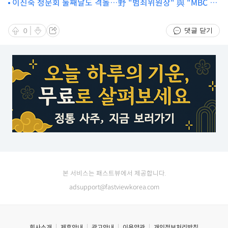
이진숙 청문회 둘째날도 격돌…野 "범죄위원장" 與 "MBC 바
로 잡아"
댓글 닫기
0
본 서비스는 패스트뷰에서 제공합니다.
adsupport@fastviewkorea.com
회사소개
제휴안내
광고안내
이용약관
개인정보처리방침