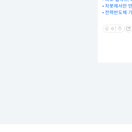
차봇에서만 만
전력반도체 기
0