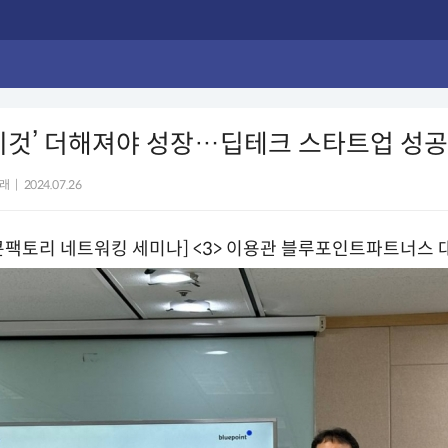
이것’ 더해져야 성장…딥테크 스타트업 성
래
|
2024.07.26
니콘팩토리 네트워킹 세미나] <3> 이용관 블루포인트파트너스 