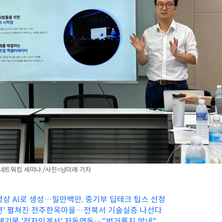
네트워킹 세미나 /사진=남미래 기자
영상 AI로 생성…일만백만, 중기부 딥테크 팁스 선정
연' 펼쳐진 전주한옥마을…전북서 기술실증 나선다
 폐기물 '전자인계서' 자동연동…"번거롭지 않네"