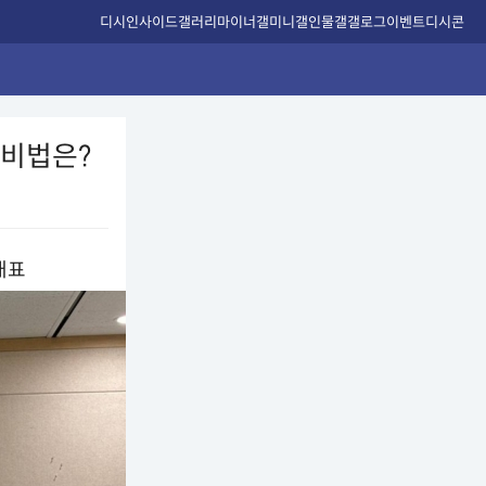
디시인사이드
갤러리
마이너갤
미니갤
인물갤
갤로그
이벤트
디시콘
공비법은?
대표