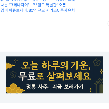
나는 '그레나디어'…'브랜드 특별관' 오픈
업 파워큐브세미, 80억 규모 시리즈C 투자유치