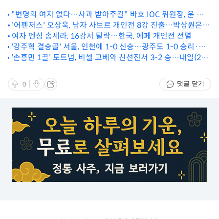
"변명의 여지 없다…사과 받아주길" 바흐 IOC 위원장, 윤 대통
령에게 전화로 공식 사과
'어펜저스' 오상욱, 남자 사브르 개인전 8강 진출…박상원은
탈락
여자 펜싱 송세라, 16강서 탈락…한국, 에페 개인전 전멸
'강주혁 결승골' 서울, 인천에 1-0 신승…광주도 1-0 승리·대
'손흥민 1골' 토트넘, 비셀 고베와 친선전서 3-2 승…내일(28
구-대전 無
일) 한국 방문
댓글 닫기
0