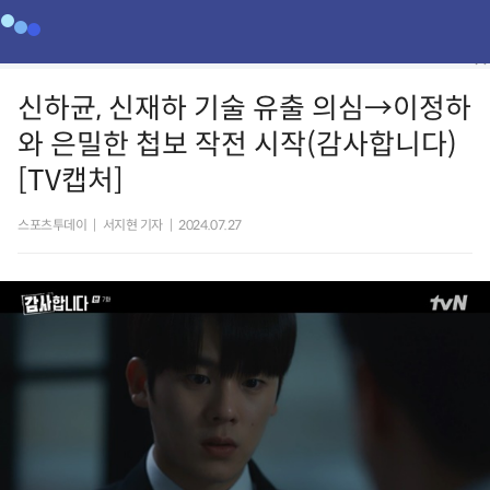
신하균, 신재하 기술 유출 의심→이정하
와 은밀한 첩보 작전 시작(감사합니다)
[TV캡처]
스포츠투데이
|
서지현 기자
|
2024.07.27