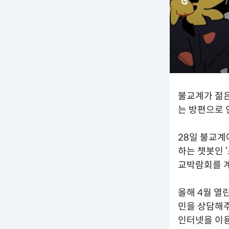
불교계가 젊은
는 방편으로 
28일 불교계
하는 챗봇인 
교박람회를 계
올해 4월 열
민을 상담해
인터넷을 이용