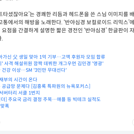
트타셨잖아요’는 경쾌한 리듬과 헤드폰을 쓴 스님 이미지를 
고통에서의 해방을 노래한다. ‘반야심경 보컬로이드 리믹스’
요점을 간결하게 설명한 짧은 경전인 ‘반야심경’ 한글판이 자
.
돌아가신 父 생일 맞아 1억 기부…고액 후원자 모임 합류
이' 사격 해설위원 깜짝 데뷔한 개그우먼 김민경 '영광'
 건강 이상…SM '3인만 무대선다'
기재부의 시간이 온다
 공급망 문제다 [김흥록 특파원의 뉴욕포커스]
옵서버터리 서클 1번지
더] 주요국 금리 결정 주목…애플 등 빅테크 실적도
 맞폭