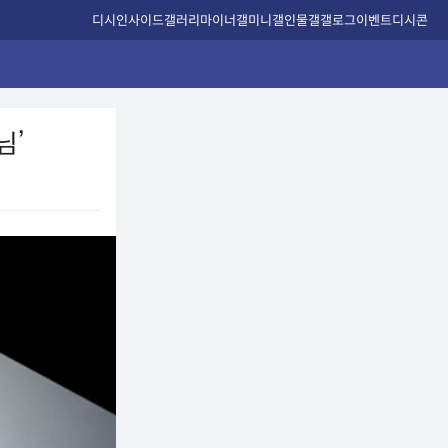
디시인사이드
갤러리
마이너갤
미니갤
인물갤
갤로그
이벤트
디시콘
님’