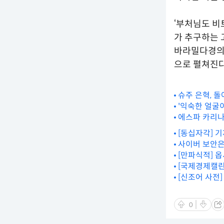
‘부처님도 비
가 추구하는 
바라밀다경의 
으로 펼쳐진다
슈주 은혁, 
'익숙한 얼굴
에스파 카리나
[동십자각] 
사이버 보안은
[만파식적] 
[국제경제캘린
[신조어 사전]
0