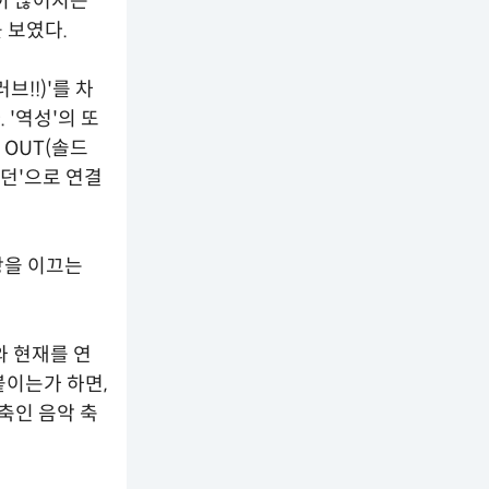
줄이 끊어지는
 보였다.
러브!!)'를 차
'역성'의 또
 OUT(솔드
었던'으로 연결
창을 이끄는
와 현재를 연
붙이는가 하면,
축인 음악 축