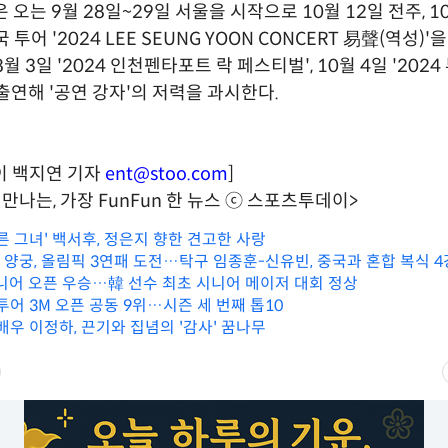
 오는 9월 28일~29일 서울을 시작으로 10월 12일 전주, 1
 투어 '2024 LEE SEUNG YOON CONCERT 易聲(역성)'
월 3일 '2024 인천펜타포트 락 페스티벌', 10월 4일 '20
출연해 '공연 강자'의 저력을 과시한다.
이 백지연 기자
ent@stoo.com
]
만나는, 가장 FunFun 한 뉴스 ⓒ 스포츠투데이>
른 그녀' 백서후, 정은지 향한 견고한 사랑
男 양궁, 올림픽 3연패 도전…탁구 임종훈-신유빈, 중국과 혼합 복식 4
시니어 오픈 우승…韓 선수 최초 시니어 메이저 대회 정상
 투어 3M 오픈 공동 9위…시즌 세 번째 톱10
배우 이정하, 끈기와 집념의 '감사' 꿈나무