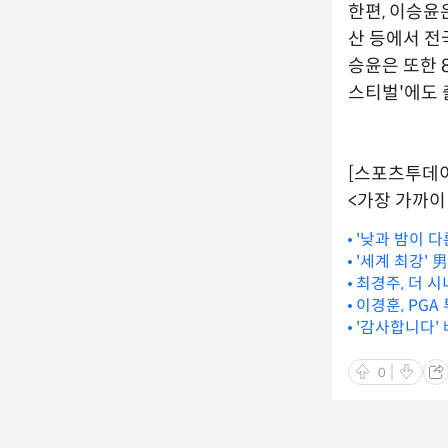
한편, 이승윤은
산 등에서 전국
승윤은 또한 8
스티벌'에도 
[스포츠투데
<가장 가까이 
'낮과 밤이 다
'세계 최강' 
의 올림픽]
최경주, 더 
이경훈, PGA
'감사합니다' 
0