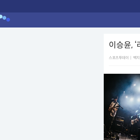
이승윤, 
스포츠투데이
|
백지