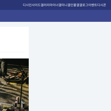
디시인사이드
갤러리
마이너갤
미니갤
인물갤
갤로그
이벤트
디시콘