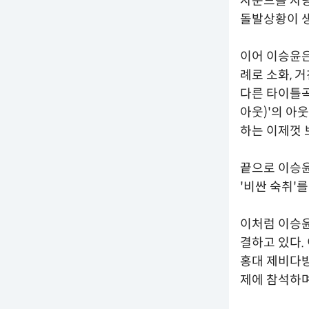
사운드를 자랑
돌발상황이 
이어 이승윤은 '
례로 소화, 
다른 타이틀곡
아웃)'의 아
하는 이제껏 
끝으로 이승윤
'비싼 숙취'
이처럼 이승윤
결하고 있다.
홍대 제비다방
제에 참석하며