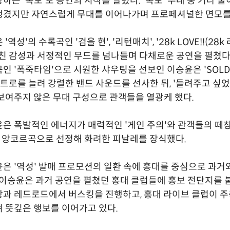
하는 '폭포'로 공연의 시작을 알렸다. '폭포' 무대 중 기타 
생겼지만 자연스럽게 무대를 이어나가며 프로페셔널한 면모를
역성'의 수록곡인 '검을 현', '리턴매치', '28k LOVE!!(28k 
거친 감성과 서정적인 무드를 넘나들며 다채로운 공연을 펼쳤다. 
인 '폭죽타임'으로 시원한 샤우팅을 선보인 이승윤은 'SOLD
웃트로를 늘려 강렬한 밴드 사운드를 선사한 뒤, '들려주고 싶
보여주지 않은 무대 구성으로 관객들을 열광케 했다.
은 폭발적인 에너지가 매력적인 '게인 주의'와 관객들의 떼
를 앙코르곡으로 선정해 화려한 피날레를 장식했다.
은 '역성' 발매 프로모션의 일환 속에 홍대를 중심으로 과거
 이승윤은 과거 공연을 펼쳤던 홍대 클럽들에 홍보 전단지를 
과 레드로드에서 버스킹을 진행하고, 홍대 라이브 클럽이 주
 뜻깊은 행보를 이어가고 있다.