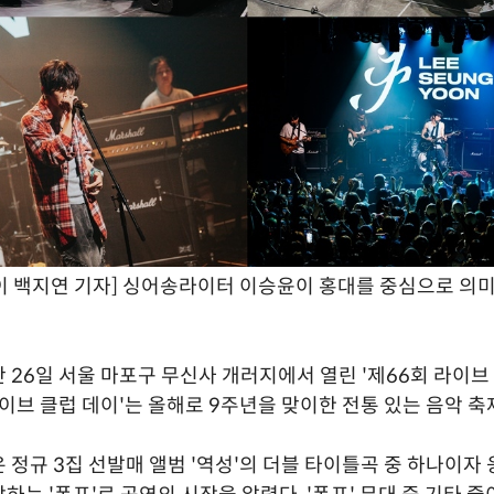
 백지연 기자] 싱어송라이터 이승윤이 홍대를 중심으로 의미
 26일 서울 마포구 무신사 개러지에서 열린 '제66회 라이브
라이브 클럽 데이'는 올해로 9주년을 맞이한 전통 있는 음악 축
 정규 3집 선발매 앨범 '역성'의 더블 타이틀곡 중 하나이자