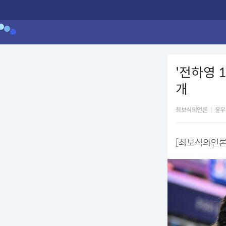
'전하영 1
개
최보식의언론
|
윤우
[최보식의언론