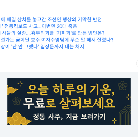
에 매일 삼치를 놓고간 조선인 행상의 기막힌 반전
' 전동킥보도 사고...이번엔 20대 죽음
사들의 실종....흉부외과를 '기피과'로 만든 범인은?
해설가는 금메달 호주 여자수영팀에 무슨 말 해서 잘렸나?
장이 '난 안 그랬다' 입장문까지 내는 처지!