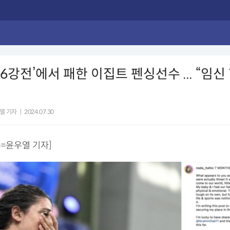
6강전’에서 패한 이집트 펜싱선수 ... “임신
열 기자
|
2024.07.30
=윤우열 기자]