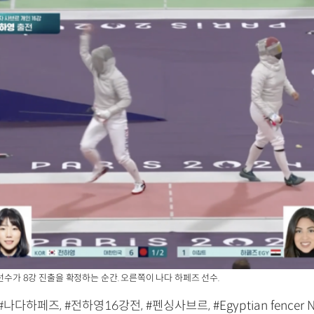
 선수가 8강 진출을 확정하는 순간. 오른쪽이 나다 하페즈 선수.
나다하페즈, #전하영16강전, #펜싱사브르, #Egyptian fencer Na