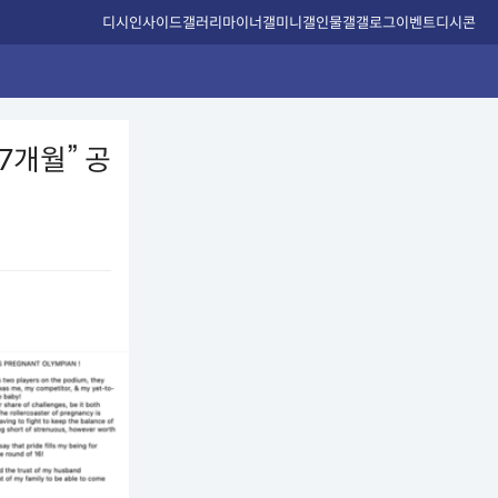
디시인사이드
갤러리
마이너갤
미니갤
인물갤
갤로그
이벤트
디시콘
 7개월” 공