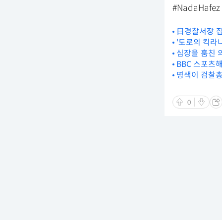
#NadaHafez
日경찰서장 집
'도로의 킥라니
심장을 훔친 의
BBC 스포츠
명색이 검찰총
0