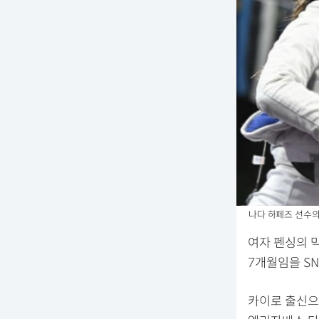
나다 하페즈 선수의
여자 펜싱의 
7개월임을 SN
카이로 출신으