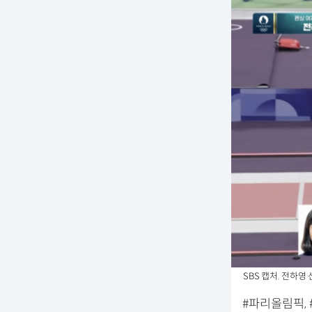
SBS 캡처. 전하영
#파리올림픽, #