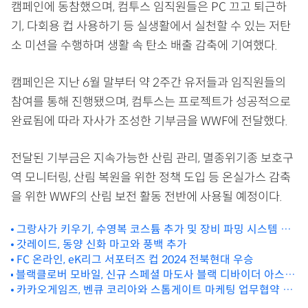
캠페인에 동참했으며, 컴투스 임직원들은 PC 끄고 퇴근하
기, 다회용 컵 사용하기 등 실생활에서 실천할 수 있는 저탄
소 미션을 수행하며 생활 속 탄소 배출 감축에 기여했다.
캠페인은 지난 6월 말부터 약 2주간 유저들과 임직원들의
참여를 통해 진행됐으며, 컴투스는 프로젝트가 성공적으로
완료됨에 따라 자사가 조성한 기부금을 WWF에 전달했다.
전달된 기부금은 지속가능한 산림 관리, 멸종위기종 보호구
역 모니터링, 산림 복원을 위한 정책 도입 등 온실가스 감축
을 위한 WWF의 산림 보전 활동 전반에 사용될 예정이다.
그랑사가 키우기, 수영복 코스튬 추가 및 장비 파밍 시스템 추
가 예정
갓레이드, 동양 신화 마고와 풍백 추가
FC 온라인, eK리그 서포터즈 컵 2024 전북현대 우승
블랙클로버 모바일, 신규 스페셜 마도사 블랙 디바이더 아스타
업데이트
카카오게임즈, 벤큐 코리아와 스톰게이트 마케팅 업무협약 체
결