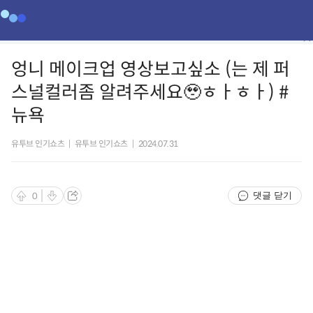
엉니 메이크업 영상보고싶소 (는 제 퍼
스널컬러좀 알려주세요🥹ㅎㅏㅎㅏ) #
뉴욕
유투브 인기쇼츠
|
유투브 인기쇼츠
|
2024.07.31
댓글 닫기
0