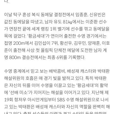
다.
이날 탁구 혼성 복식 동메달 결정전에서 임종훈, 신유빈은
값진 동메달을 따냈고, 남자 유도 81㎏에서는 이준환 선수
가 연장전 끝에 세계 랭킹 1위 벨기에 선수를 꺾고 동메달을
목에 걸었다. '황금세대'가 연이어 출전한 수영 경기에서는
접영 200m에서 김민섭이 7위, 황선우, 김우민, 양재훈, 이호
준이 출전해 사상 첫 올림픽 단체전 메달에 도전한 남자 계
영 800m 결승전에서는 최종 6위를 기록했다.
수영 중계에서 믿고 보는 배박콤비, 배성재 캐스터와 박태환
해설위원의 호흡은 매 경기 빛을 발하고 있다. 특히 박태환
은 자신의 뒤를 이어 수영을 이끌고 있는 '황금세대'의 활약
에 '선배 미소'가 지어지는 해설을 이어가고 있다. 지난해 제
19회 항저우 아시안게임부터 SBS 수영 해설위원으로 나서
고 있는 박태환은 배성재 캐스터와 자신의 역할을 완벽히 해
내고 있다. 출전 선수들의 이력과 경기 스타일 등을 막힘없