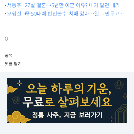
상 투혼까지 "(신)유빈이와 해서 가능했다" [MD파리]
서동주 "27살 결혼→5년만 이혼 이유? 내가 알던 내가 아
니었다" 고백[이제 혼자다]
오영실 "母 50대에 반신불수, 치매 앓아…일 그만두고 돌
보고파" [엄지의 제왕]
0
공유
댓글 닫기