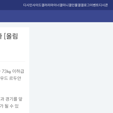
디시인사이드
갤러리
마이너갤
미니갤
인물갤
갤로그
이벤트
디시콘
 [올림
자 73㎏ 이하급
사우드 르두안
불과 경기를 앞
 될 수 있