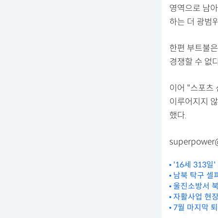
영역으로 남아
하는 더 광범
한편 부트불은
경쟁할 수 없
이어 "스포츠
이루어지지 않
했다.
superpower
'16세 313
남북 탁구 셀
울진소방서 북
자활사업 현장
7월 마지막 퇴