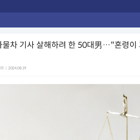
화물차 기사 살해하려 한 50대男…"혼령이
기자
|
2024.08.19