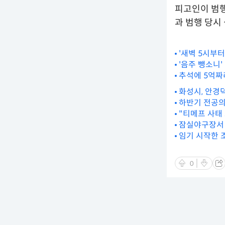
피고인이 범행
과 범행 당시
'새벽 5시부터
'음주 뺑소니'
추석에 5억짜
화성시, 안경
하반기 전공의 
"티메프 사태
잠실야구장서 
임기 시작한 
0