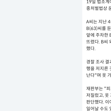
19일 법조계
중처벌법상 운
A씨는 지난 
B(63)씨를
앞에 주차한 
뜨렸다. B씨
했다.
경찰 조사 결
행을 저지른 
난다"며 옷 
재판부는 "피
저질렀고, 옷
판단했다. 이
일어날 수도 