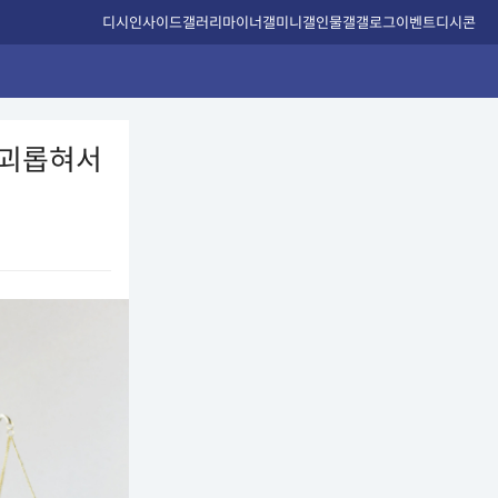
디시인사이드
갤러리
마이너갤
미니갤
인물갤
갤로그
이벤트
디시콘
 괴롭혀서