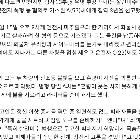
에 따르면 인천지법 형사13부(장우영 부장판사)는 살인미수
전자 폭행 등 혐의로 기소된 A(53)씨에게 징역 3년을 선고했
4월 15일 오후 9시께 인천시 미추홀구의 한 거리에서 화물차
 둔기로 살해하려 한 혐의 등으로 기소됐다. 그는 물건을 납품
B씨의 화물차 유리창과 사이드미러를 둔기로 내리쳤고 편의
 외에도 지나가는 다른 차량을 멈춰 세우고 운전자 C(23)씨
과 그는 두 차량의 전조등 불빛을 보고 혼령이 자신을 괴롭힌
것으로 파악됐다. 범행 당일 A씨는 "혼령이 옷을 사지 못하게
가게에 불을 지르려고 라이터를 준비하기도 했다.
고인은 정신 이상 증세를 겪던 중 일면식도 없는 피해자들을
 가게에 불을 지르려고 범행 도구를 준비하기도 했다"며 "죄
어 "특히 살인미수 범행으로 무고한 피해자가 허망하게 목숨
있었고 피해자들이 상당한 신체·정신적 고통을 겪었다"고 덧