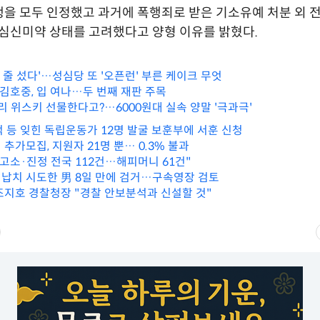
을 모두 인정했고 과거에 폭행죄로 받은 기소유예 처분 외 전
 심신미약 상태를 고려했다고 양형 이유를 밝혔다.
 줄 섰다'…성심당 또 '오픈런' 부른 케이크 무엇
 김호중, 입 여나…두 번째 재판 주목
리 위스키 선물한다고?…6000원대 실속 양말 '극과극'
덕 등 잊힌 독립운동가 12명 발굴 보훈부에 서훈 신청
추가모집, 지원자 21명 뿐… 0.3% 불과
 고소·진정 전국 112건…해피머니 61건"
납치 시도한 男 8일 만에 검거…구속영장 검토
조지호 경찰청장 "경찰 안보분석과 신설할 것"