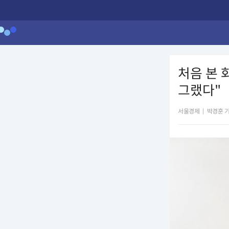
처음 본 
그랬다"
서울경제
|
박경훈 