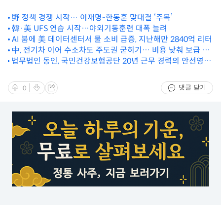
野 정책 경쟁 시작… 이재명-한동훈 맞대결 ‘주목’
韓·美 UFS 연습 시작…야외기동훈련 대폭 늘려
AI 붐에 美 데이터센터서 물 소비 급증, 지난해만 2840억 리터
中, 전기차 이어 수소차도 주도권 굳히기… 비용 낮춰 보급 속
법무법인 동인, 국민건강보험공단 20년 근무 경력의 안선영
도전
변호사 영입
댓글 닫기
0