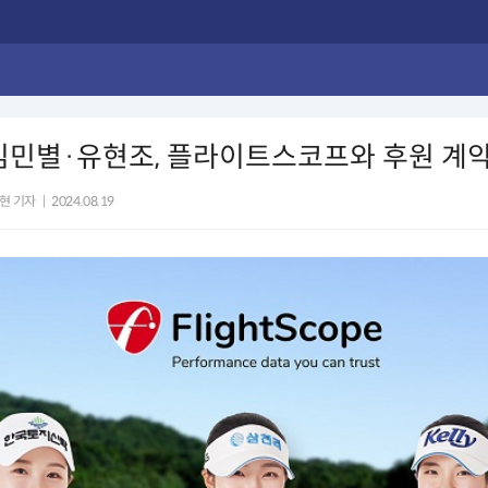
김민별·유현조, 플라이트스코프와 후원 계약
현 기자
|
2024.08.19