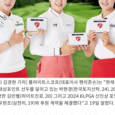
 김경현 기자] 플라이트스코프(대표이사 헨리존슨)는 "현재 
상포인트 선두를 달리고 있는 박현경(한국토지신탁, 24), 202
 김민별(하이트진로, 20) 그리고 2024 KLPGA 신인상 포
유현조(삼천리, 19)와 후원 계약을 체결했다"고 19일 알렸다.