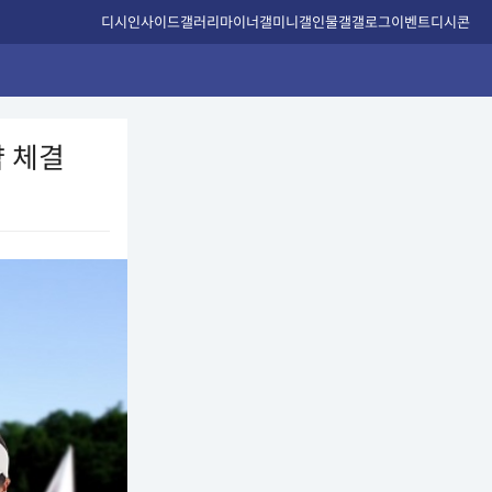
디시인사이드
갤러리
마이너갤
미니갤
인물갤
갤로그
이벤트
디시콘
 체결