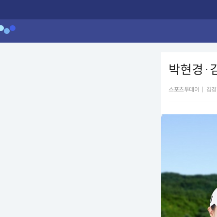
박현경·
스포츠투데이
|
김경