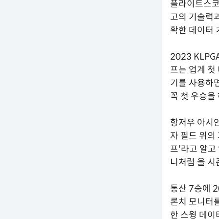
플라이트스코
고의 기술력과
확한 데이터 
2023 KL
프는 업계 첫
기를 사용하면
꼭 첫 우승을
항저우 아시안
자 필드 위의
프'라고 알고
니처럼 올 시
통산 7승에 
론치 모니터
한 스윙 데이