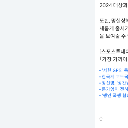
2024 대상
또한, 명실상
새롭게 출시가
을 보여줄 수
[스포츠투데
「가장 가까이 
'서한 GP의
한국계 교토국제
장신영, '상간
문가영이 전하
'행인 폭행 혐
0