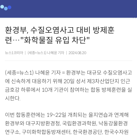
환경부, 수질오염사고 대비 방제훈
련…"화학물질 유입 차단"
뉴스1코리아
|
(세종=뉴스1) 나혜윤 기자
|
2024.08.20
(세종=뉴스1) 나혜윤 기자 = 환경부는 대규모 수질오염사고
에 신속하게 대응하기 위해 20일 성서 제3차산업단지 인근
금호강 하류에서 10개 기관이 참여하는 합동 방제훈련을 실
시한다.
이번 합동훈련에는 19~22일 개최되는 을지연습과 연계해
환경부와 대구지방환경청, 국립환경과학원, 낙동강물환경
연구소, 구미화학합동방재센터, 한국환경공단, 한국수자원