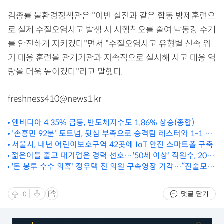
김종률 물환경정책관은 "이번 실전과 같은 합동 방제훈련으
로 실제 수질오염사고 발생 시 시행착오를 줄여 낙동강 수계
를 안전하게 지키겠다"면서 "수질오염사고 유형별 신속 위
기 대응 훈련을 관계기관과 지속적으로 실시해 사고 대응 역
량을 더욱 높이겠다"라고 말했다.
freshness410@news1.kr
엔비디아 4.35% 급등, 반도체지수도 1.86% 상승(종합)
'손흥민 92분' 토트넘, 뒷심 부족으로 승격팀 레스터와 1-1 무
승부
서울시, 내년 어린이보호구역 42곳에 IoT 안전 스마트폴 구축
젊은이들 줄고 대기업은 경력 선호…'50세 이상' 직원수, 20대
이하 제쳤다
'돈 봉투 수수 의혹' 정우택 전 의원 구속영장 기각…“진술모순
·증거부족“
댓글 닫기
0