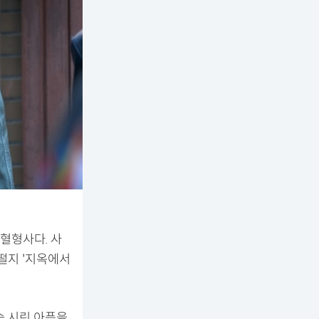
혈형사다. 사
떨지 '지옥에서
슴 시린 아픔을