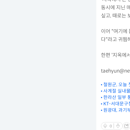
동시에 지닌 
싶고, 때로는
이어 "여기에 
다"라고 귀띔
한편 '지옥에서 
taehyun@ne
철원군, 오늘
사계절 실내물
한라산 일부 
KT-서대문구
원광대, 과기
0