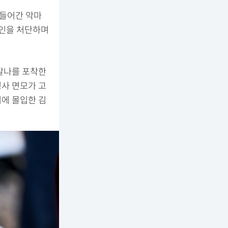
 들어간 악마
죄인을 처단하며
찰나를 포착한
사 면모가 고
에 몰입한 김