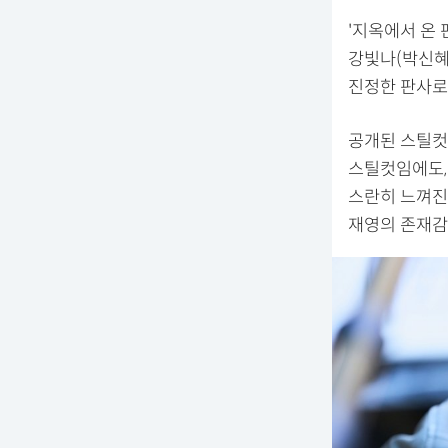
'지옥에서 온 
강빛나(박신혜
진정한 판사로
공개된 스틸컷
스틸컷임에도,
스란히 느껴진
재영의 존재감