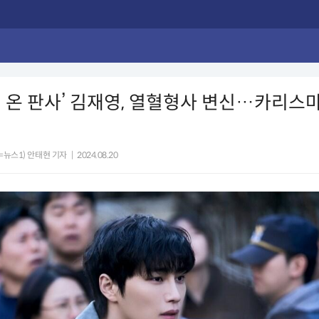
 온 판사’ 김재영, 열혈형사 변신…카리스마
=뉴스1) 안태현 기자
|
2024.08.20