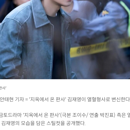
판사'
 안태현 기자 = '지옥에서 온 판사' 김재영이 열혈형사로 변신한다
새 금토드라마 '지옥에서 온 판사'(극본 조이수/ 연출 박진표) 측은
 김재영의 모습을 담은 스틸컷을 공개했다.