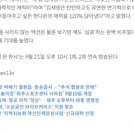
매력적인 캐릭터"라며 "김재영은 탄탄하고도 유연한 연기력으로
 보듬어주고 싶은 한다온의 매력을 120% 담아냈다"라고 밝혔다.
몸 사리지 않는 액션은 물론 보기만 해도 '심쿵'하는 완벽 비주
해 기대를 높였다.
온 판사'는 9월 21일 오후 10시 1회, 2회 연속 방송된다.
ws1.kr
 첫 벼베기 철원읍·동송읍서 …"추석 햅쌀로 판매"
놀이장 ‘파주스포츠센터 낙하점’ 9월10일 개장
통제·항공 아직 '정상'… 제주 오후부터 태풍 영향권
청, '소상공인 라이브커머스' 지원 맞손
부 '지역지능화 혁신인재양성사업' 신규대학 선정