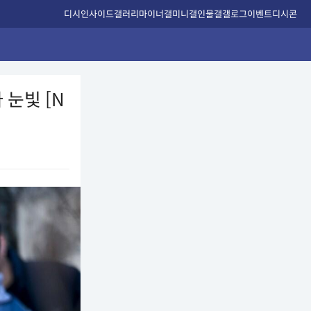
디시인사이드
갤러리
마이너갤
미니갤
인물갤
갤로그
이벤트
디시콘
 눈빛 [N