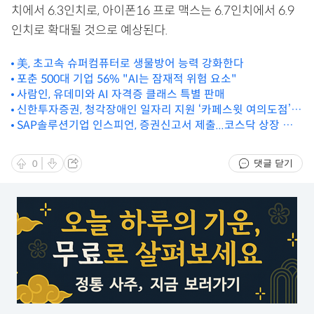
치에서 6.3인치로, 아이폰16 프로 맥스는 6.7인치에서 6.9
인치로 확대될 것으로 예상된다.
美, 초고속 슈퍼컴퓨터로 생물방어 능력 강화한다
포춘 500대 기업 56% "AI는 잠재적 위험 요소"
사람인, 유데미와 AI 자격증 클래스 특별 판매
신한투자증권, 청각장애인 일자리 지원 ‘카페스윗 여의도점’
SAP솔루션기업 인스피언, 증권신고서 제출...코스닥 상장 절
오픈
차 돌입
댓글 닫기
0