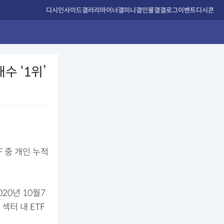
디시인사이드
갤러리
마이너갤
미니갤
인물갤
갤로그
이벤트
디시콘
수 ‘1위’
F 중 개인 누적
020년 10월7
섹터 내 ETF