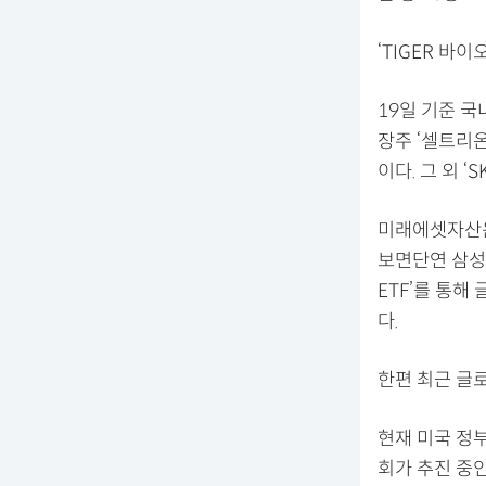
‘TIGER 바
19일 기준 
장주 ‘셀트리온
이다. 그 외 
미래에셋자산운
보면단연 삼성
ETF’를 통해
다.
한편 최근 글
현재 미국 정
회가 추진 중