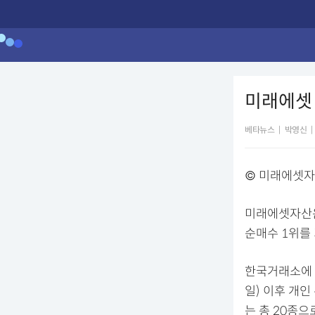
미래에셋 ‘
베타뉴스
|
박영신
|
© 미래에셋
미래에셋자산운용
순매수 1위를 
한국거래소에 따
일) 이후 개인
는 총 20종으