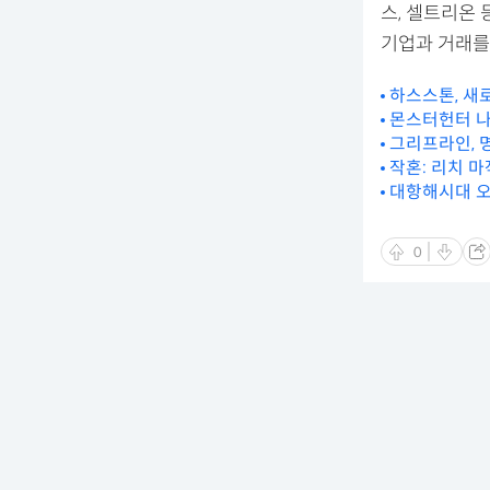
스, 셀트리온
기업과 거래를
하스스톤, 새
몬스터헌터 나우
그리프라인, 
작혼: 리치 
대항해시대 오
0