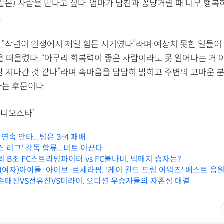
같은) 사람을 만나고 싶다. 엄마가 남친과 꽁냥거릴 때 너무 행복
.
 “작년이 인생에서 제일 힘든 시기였다”라며 예상치 못한 일들이
을 떠올렸다. “아무리 회복력이 좋은 사람이라도 못 일어나는 거
 잘 지나간 것 같다”라며 속마음을 담담히 밝히고 주변의 고마운 
다는 후문이다.
라디오스타’
연속 안타...팀은 3-4 패배
스 리그' 감독 합류...비트 이끈다
의 B조 FC스트리밍파이터 vs FC불나비, 빅매치 승자는?
(여자)아이들·아이브·르세라핌, '케이 월드 드림 어워즈' 베스트 음
 손태진VS전유진VS미라이, 오디션 우승자들의 자존심 대결