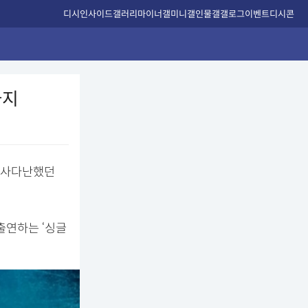
디시인사이드
갤러리
마이너갤
미니갤
인물갤
갤로그
이벤트
디시콘
까지
 다사다난했던
 출연하는 ‘싱글