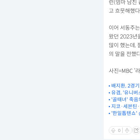
런(엄마 남친 
고 흐뭇해했다
이어 서동주는
왔던 2023년
많이 했는데,
의 말을 전했
사진=MBC ‘
배지환, 2경기 
유겸, '유니버
'골때녀' 죽음
지코·세븐틴·
'한일톱텐쇼'
0