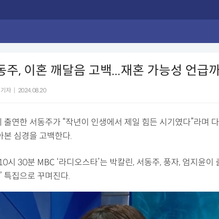
서동주, 이혼 깨달음 고백...재혼 가능성 언급
 기자
|
2024.08.20
에 출연한 서동주가 “작년이 인생에서 제일 힘든 시기였다”라며
아본 심경을 고백한다.
 10시 30분 MBC ‘라디오스타’는 박칼린, 서동주, 풍자, 엄지윤이
’ 특집으로 꾸며진다.