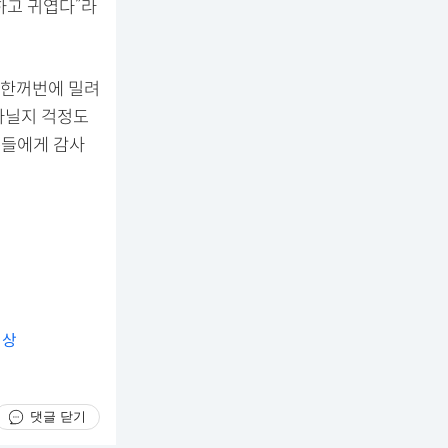
하고 귀엽다”라
 한꺼번에 밀려
 아닐지 걱정도
분들에게 감사
원상
댓글 닫기