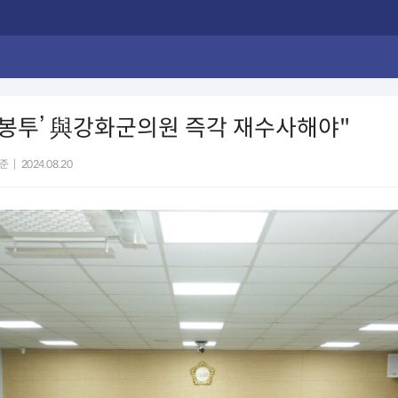
돈봉투’ 與강화군의원 즉각 재수사해야"
준
|
2024.08.20