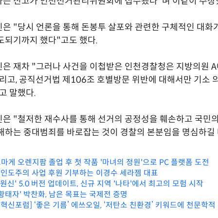
다는 신고가 인천선거관리위원회에 접수됐다"며 이같이 주장
은 "당시 언론을 통해 돈봉투 살포와 관련한 구체적인 대화
도되기까지 했다"고도 했다.
은 재차 "그러나 사건을 이첩받은 인천경찰청은 지방의원 A에
내리고, 공직선거법 제106조 호별방문 위반에 대해서만 기소
고 말했다.
은 "철저한 재수사를 통해 선거의 공정성을 훼손하고 국민의
해하는 중대범죄를 바로잡는 것이 경찰의 본분임을 명심하길
 스마게 오렌지팜 졸업 후 첫 작품 '마녀의 정원'으로 PC 플랫폼 도전
자 인도주의 사업 후원 기부하는 이경수 세라젬 대표
'원신' 5.0 버전 업데이트, 신규 지역 '나타'에서 최고의 모험 시작
황태자' 박찬화, 남은 목표는 국제전 증명
혁신포럼] ‘좋은 기름’ 에쓰오일, ‘저탄소 친환경’ 키워드에 천문학적