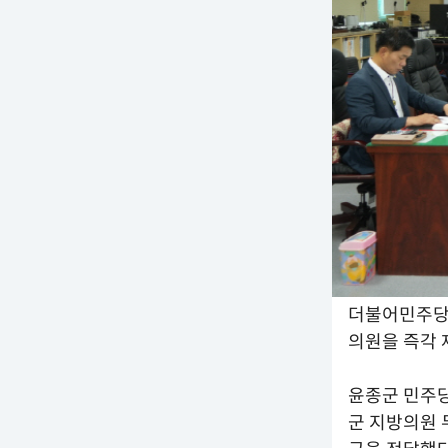
더불어민주당은
의원을 즉각 
윤종군 민주당
군 지방의원 