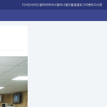
디시인사이드
갤러리
마이너갤
미니갤
인물갤
갤로그
이벤트
디시콘