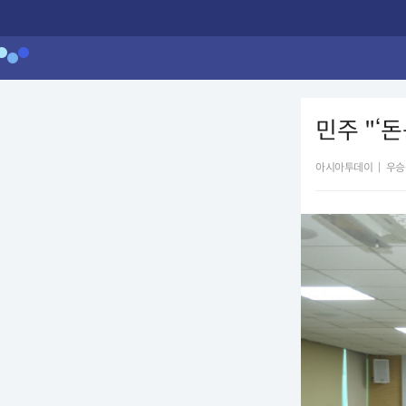
민주 "‘
아시아투데이
|
우승