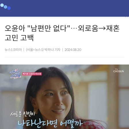
오윤아 "남편만 없다"…외로움→재혼
고민 고백
뉴스1코리아
|
(서울=뉴스1) 박하나 기자
|
2024.08.20