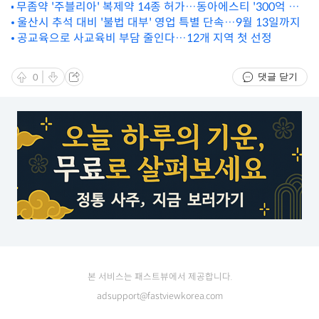
무좀약 '주블리아' 복제약 14종 허가…동아에스티 '300억 시
원'
장' 지켜낼까
울산시 추석 대비 '불법 대부' 영업 특별 단속…9월 13일까지
공교육으로 사교육비 부담 줄인다…12개 지역 첫 선정
댓글 닫기
0
본 서비스는 패스트뷰에서 제공합니다.
adsupport@fastviewkorea.com