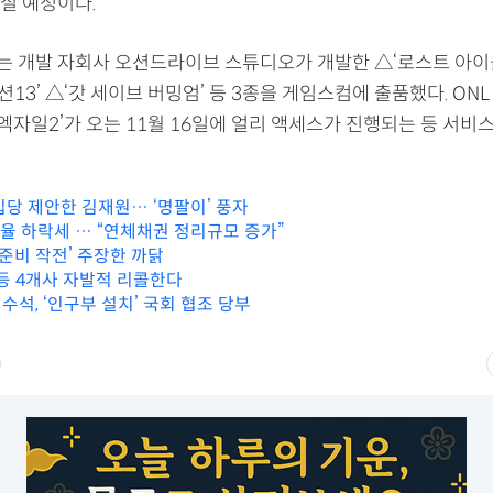
질 예정이다.
 개발 자회사 오션드라이브 스튜디오가 개발한 △‘로스트 아이
섹션13’ △‘갓 세이브 버밍엄’ 등 3종을 게임스컴에 출품했다. ON
 엑자일2’가 오는 11월 16일에 얼리 액세스가 진행되는 등 서비
입당 제안한 김재원… ‘명팔이’ 풍자
체율 하락세 … “연체채권 정리규모 증가”
 준비 작전’ 주장한 까닭
등 4개사 자발적 리콜한다
석, ‘인구부 설치’ 국회 협조 당부