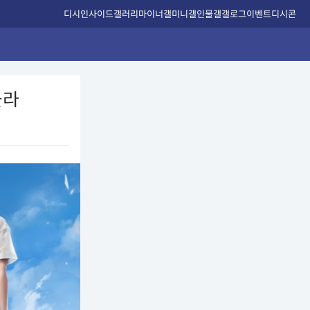
디시인사이드
갤러리
마이너갤
미니갤
인물갤
갤로그
이벤트
디시콘
올라