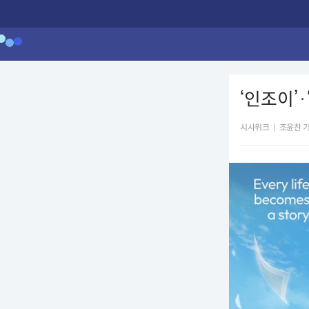
‘인조이’
시사위크
|
조윤찬 