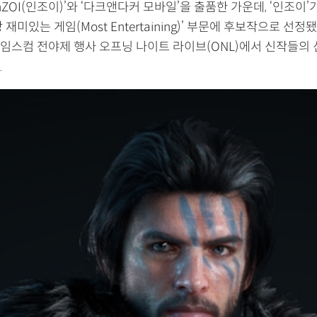
nZOI(인조이)’와 ‘다크앤다커 모바일’을 출품한 가운데, ‘인조이’
재미있는 게임(Most Entertaining)’ 부문에 후보작으로 선정됐
임스컴 전야제 행사 오프닝 나이트 라이브(ONL)에서 신작들의 
.