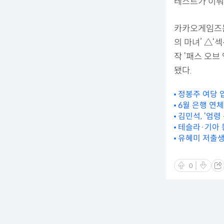
테스트가 이뤄
카카오게임즈는
의 마녀’ △‘
작 ‘패스 오브
됐다.
정봉주 여당 
6월 은행 연
김민석, ‘엄령
테슬라·기아 
유혜미 저출생수
0