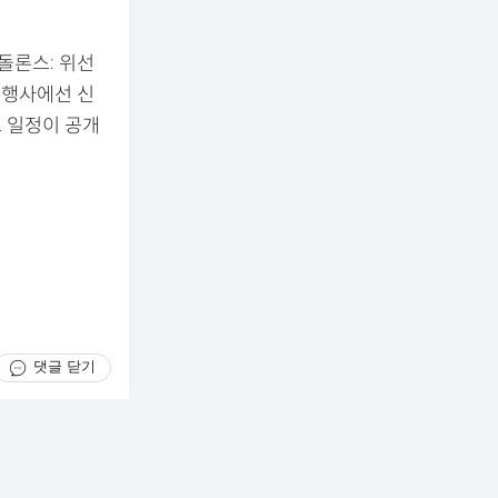
돌론스: 위선
L 행사에선 신
스 일정이 공개
댓글 닫기