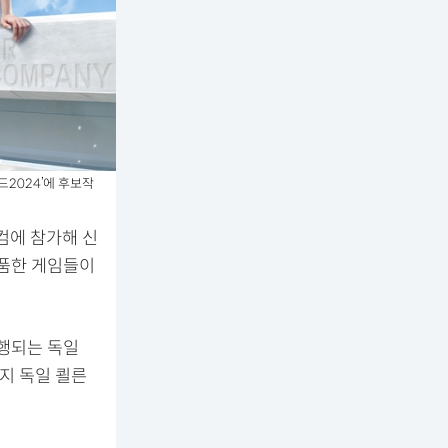
드2024’에 후보작
컴에 참가해 신
출품한 게임들이
진행되는 독일
지 독일 쾰른