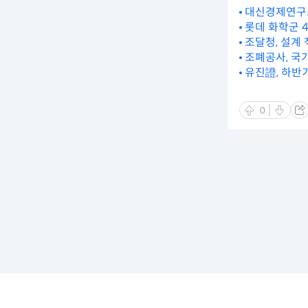
대신경제연구소
롯데 화학군 4
조달청, 설계
조폐공사, 국
유진證, 하반
0