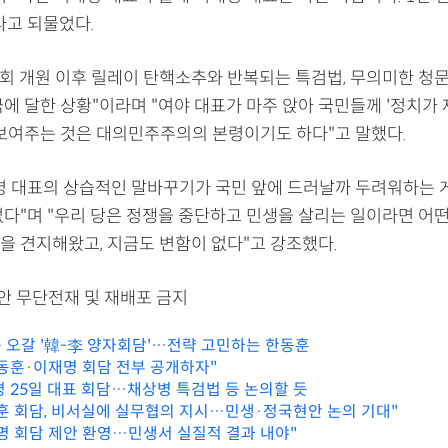
라고 되물었다.
 국회 개원 이후 릴레이 탄핵소추와 반복되는 특검법, 무의미한 청
에 달한 상황"이라며 "여야 대표가 마주 앉아 국민들께 '정치가 
 보여주는 것은 대의민주주의의 본령이기도 하다"고 말했다.
명 대표의 상습적인 말바꾸기가 국민 앞에 드러날까 두려워하는 
없다"며 "우리 당은 정쟁을 중단하고 민생을 살리는 일이라면 어
을 견지해왔고, 지금도 변함이 없다"고 강조했다.
리안 무단전재 및 재배포 금지
 오갈 '韓-李 양자회담'…전략 고민하는 한동훈
동훈·이재명 회담 전부 공개하자"
 25일 대표 회담…채상병 특검법 등 논의할 듯
훈 회담, 비서실에 실무협의 지시…민생·정국현안 논의 기대"
명 회담 제안 환영…민생서 실질적 결과 내야"