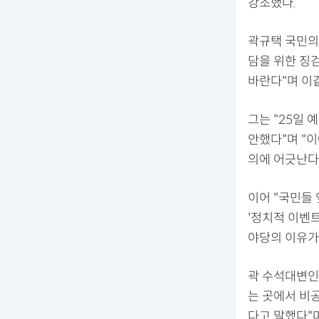
강조했다.
곽규택 국민의
담을 위한 징검
바란다"며 이
그는 "25일 
안했다"며 "이
의에 어긋난다
이어 "국민들
'정치적 이벤
야당의 이유가
곽 수석대변인은
는 곳에서 비
다고 말했다"며