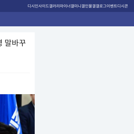
디시인사이드
갤러리
마이너갤
미니갤
인물갤
갤로그
이벤트
디시콘
명 말바꾸