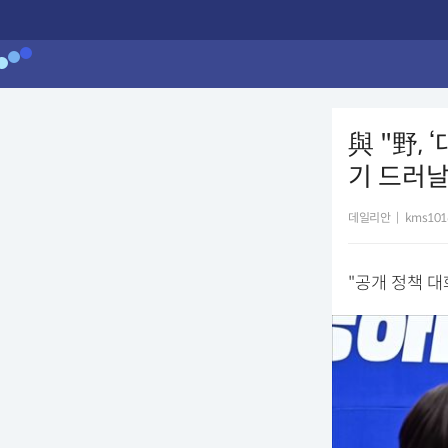
與 "野,
기 드러날
데일리안
|
kms101@
"공개 정책 