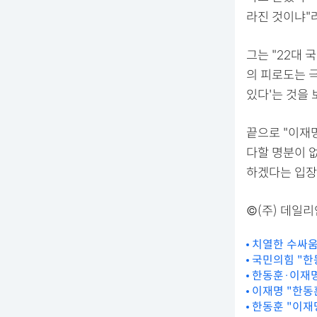
라진 것이냐"
그는 "22대
의 피로도는 극
있다'는 것을
끝으로 "이재
다할 명분이 
하겠다는 입장
©(주) 데일
치열한 수싸움
국민의힘 "한
한동훈·이재명
이재명 "한동
한동훈 "이재