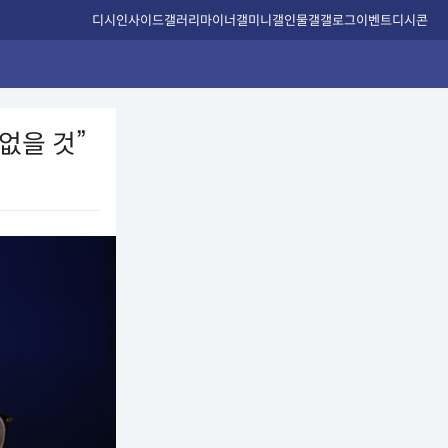
디시인사이드
갤러리
마이너갤
미니갤
인물갤
갤로그
이벤트
디시콘
없을 것”