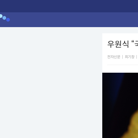
우원식 “
전자신문
|
최기창
|