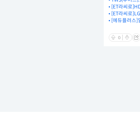
[ET라씨로]
[ET라씨로]L
[에듀플러스]
0