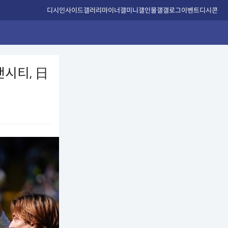
디시인사이드
갤러리
마이너갤
미니갤
인물갤
갤로그
이벤트
디시콘
맨시티, 日