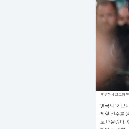
후루하시 쿄고와 
영국의 '기브
체할 선수를 
로 떠올랐다.