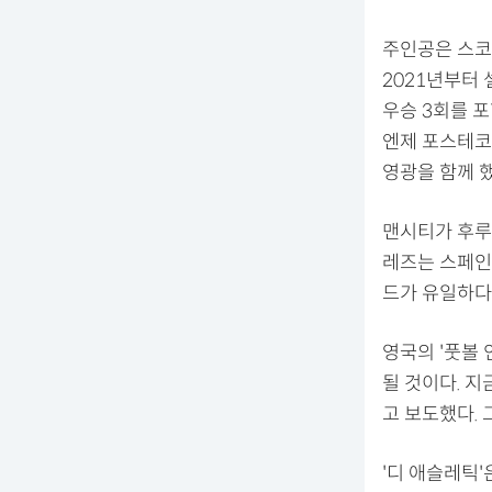
주인공은 스코
2021년부터 
우승 3회를 
엔제 포스테코
영광을 함께 
맨시티가 후루
레즈는 스페인
드가 유일하다
영국의 '풋볼
될 것이다. 
고 보도했다. 
'디 애슬레틱'