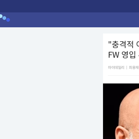
"충격적 
FW 영입
마이데일리
|
최용재