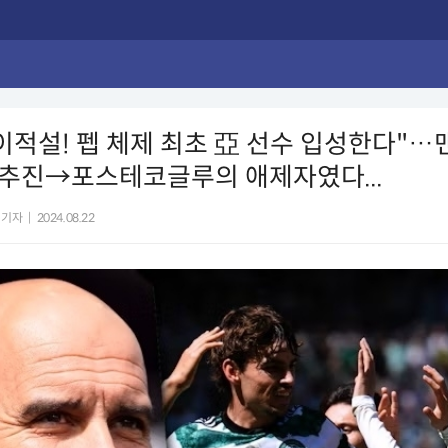
이적설! 펩 체제 최초 亞 선수 입성한다"…
 추진→포스테코글루의 애제자였다...
 기자
|
2024.08.22