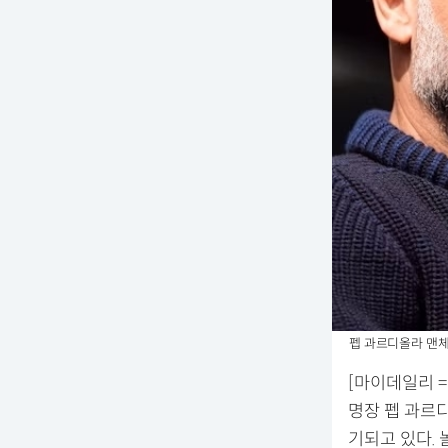
펩 과르디올라 맨
[마이데일리 =
명장 펩 과르
기되고 있다. 