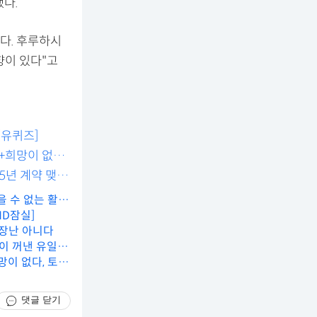
했다.
이다. 후루하시
향이 있다"고
[유퀴즈]
+희망이 없다,
~5년 계약 맺을
을 수 없는 활
MD잠실]
 장난 아니다
종이 꺼낸 유일한
망이 없다, 토트
댓글 닫기