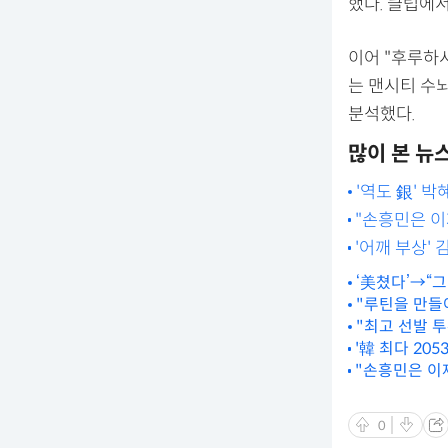
했다. 클럽에서
이어 "후루하시
는 맨시티 수
분석했다.
많이 본 뉴
'역도 銀' 
"손흥민은 이
토트넘이 팔아
'어깨 부상' 
것" 무려 2
‘美쳤다’→“그
약’
"루틴을 만들
"최고 선발 투
'韓 최다 20
"손흥민은 이
'이강철' [MD
넘이 팔아야 
0