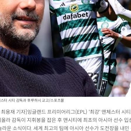
체스터 시티 감독과 후루하시 교고/스포츠몰
 최용재 기자]잉글랜드 프리미어리그(EPL) '최강' 맨체스터 시티
디올라 감독이 지휘봉을 잡은 후 맨시티에 최초의 아시아 선수 입
놀라운 소식이다. 세계 최고의 팀에 아시아 선수가 도전장을 내민 