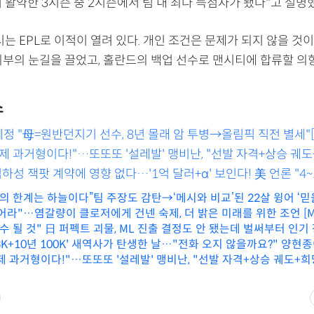
 활약한 3시즌 중 2시즌에서 팀 내 최다 득점자가 됐다"고 설명
는 EPL로 이적이 열려 있다. 개인 조건은 문제가 되지 않을 것
뇌부의 눈길을 끌었고, 홀란드의 백업 선수로 맨시티에 합류할 의
스
박혜정 "母=원반던지기 선수, 8년 몰래 암 투병→올림픽 직전 별세"
제 과거형이다!"…또또또 '설레발' 맹비난, "선발 자격+상승 궤도
야 할 선수"
김하성 잭팟 계약에 영향 없다…'1억 달러+α' 보인다! 美 언론 "4
억 달러도 거론
의 한계는 하늘이다”팀 주장도 감탄→‘메시와 비교’된 22살 윙어 ‘믿
어라"…염갈량이 클로저에게 건넨 숙제, 더 밝은 미래를 위한 조언 [
수 될 것" 日 퍼펙트 괴물, ML 진출 결정도 안 됐는데 벌써부터 인기
53K+10년 100K' 새역사가 탄생한 날…"전화 오지 않을까요?" 양현
제 과거형이다!"…또또또 '설레발' 맹비난, "선발 자격+상승 궤도+희
광주]
할 선수"