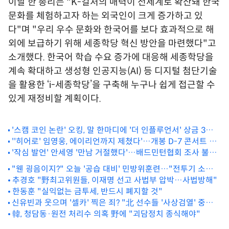
이날 한 총리는 "K-컬처의 매력이 전세계로 확산돼 한국
문화를 체험하고자 하는 외국인이 크게 증가하고 있
다"며 "우리 우수 문화와 한국어를 보다 효과적으로 해
외에 보급하기 위해 세종학당 혁신 방안을 마련했다"고
소개했다. 한국어 학습 수요 증가에 대응해 세종학당을
계속 확대하고 생성형 인공지능(AI) 등 디지털 첨단기술
을 활용한 ‘i-세종학당’을 구축해 누구나 쉽게 접근할 수
있게 재정비할 계획이다.
'스캠 코인 논란' 오킹, 말 한마디에 '더 인플루언서' 상금 3억
''히어로' 임영웅, 에이리언까지 제쳤다'…개봉 D-7 콘서트 실
원까지 '물거품'
황 영화 '예매율 압도적 1위'
'작심 발언' 안세영 '만남 거절했다'…배드민턴협회 조사 불응
한 이유 바로
"웬 굉음이지?" 오늘 '공습 대비' 민방위훈련…"전투기 소음
에 놀라지 마세요"
추경호 "野최고위원들, 이재명 선고 사법부 압박…사법방해"
한동훈 "실익없는 금투세, 반드시 폐지할 것"
신유빈과 웃으며 '셀카' 찍은 죄? "北 선수들 '사상검열' 중…
처벌될 수도"
韓, 청담동·원전 처리수 의혹 野에 "괴담정치 종식해야"