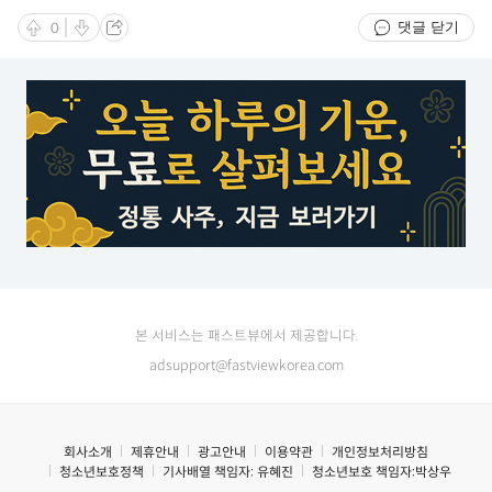
댓글 닫기
0
본 서비스는 패스트뷰에서 제공합니다.
adsupport@fastviewkorea.com
회사소개
제휴안내
광고안내
이용약관
개인정보처리방침
청소년보호정책
기사배열 책임자:
유혜진
청소년보호 책임자:
박상우